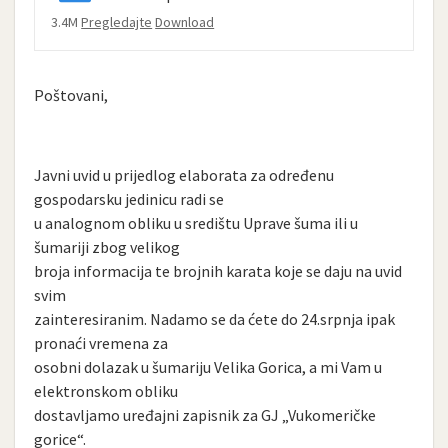
3.4M
Pregledajte
Download
Poštovani,
Javni uvid u prijedlog elaborata za određenu
gospodarsku jedinicu radi se
u analognom obliku u središtu Uprave šuma ili u
šumariji zbog velikog
broja informacija te brojnih karata koje se daju na uvid
svim
zainteresiranim. Nadamo se da ćete do 24.srpnja ipak
pronaći vremena za
osobni dolazak u šumariju Velika Gorica, a mi Vam u
elektronskom obliku
dostavljamo uređajni zapisnik za GJ „Vukomeričke
gorice“.