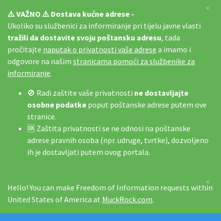
×
⚠️ VAŽNO ⚠️ Dostava kućne adrese -
Ukoliko su službenici za informiranje pri tijelu javne vlasti
tražili da dostavite svoju poštansku adresu
, tada
pročitajte
naputak o privatnosti vaše adrese
a imamo i
odgovore na našim
stranicama pomoći za službenike za
informiranje
.
🚫 Radi zaštite vaše privatnosti
ne dostavljajte
osobne podatke
poput poštanske adrese putem ove
stranice.
🆗 Zaštita privatnosti se ne odnosi na poštanske
adrese pravnih osoba (npr. udruge, tvrtke), dozvoljeno
ih je dostavljati putem ovog portala.
×
Hello! You can make Freedom of Information requests within
United States of America at
MuckRock.com
.