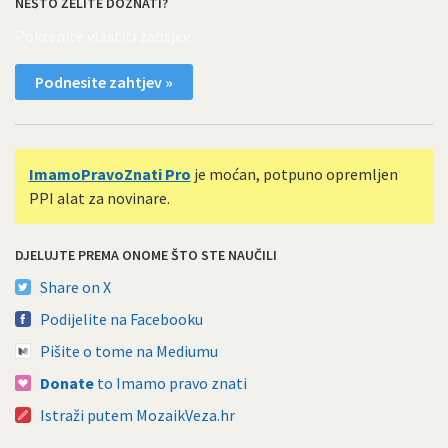
NEŠTO ŽELITE DOZNATI?
Pokrenite vlastiti zahtjev
Podnesite zahtjev »
ImamoPravoZnati Pro
je moćan, potpuno opremljen
PPI alat za novinare.
DJELUJTE PREMA ONOME ŠTO STE NAUČILI
Share on X
Podijelite na Facebooku
Pišite o tome na Mediumu
Donate
to Imamo pravo znati
Istraži putem MozaikVeza.hr