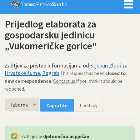
Imamo pra
Prijedlog elaborata za
gospodarsku jedinicu
„Vukomeričke gorice“
Zahtjev za pristup informacijama od
Stjepan Zlodi
za
Hrvatske šume, Zagreb
This request has been
closed to
new correspondence
.
Contact us
if you think it should be
reopened.
Izbornk
Zapratite
1
pratitelj
Zahtjev je
djelomično uspješan
.