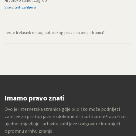
Hrvatske šume, Zagreb
Više sličnih zahtjeva
Jeste li vlasnik nekog autorskog prava na ovoj stranici?
Imamo pravo znati
Ovo je internetska stranica gdje bilo tko može podnijeti
zahtjev za pristup javnim dokumentima. ImamoPravoZnati
ujedno objavljuje i arhivira zahtjeve i odgovore kreirajući
ogromnu arhivu znanja.