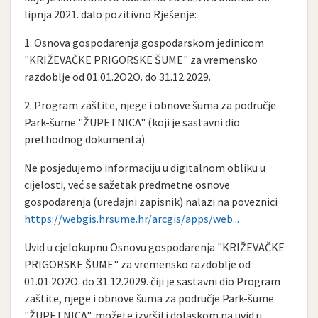
lipnja 2021. dalo pozitivno Rješenje:
1. Osnova gospodarenja gospodarskom jedinicom
"KRIŽEVAČKE PRIGORSKE ŠUME" za vremensko
razdoblje od 01.01.2O2O. do 31.12.2029.
2. Program zaštite, njege i obnove šuma za područje
Park-šume "ŽUPETNICA" (koji je sastavni dio
prethodnog dokumenta).
Ne posjedujemo informaciju u digitalnom obliku u
cijelosti, već se sažetak predmetne osnove
gospodarenja (uređajni zapisnik) nalazi na poveznici
https://webgis.hrsume.hr/arcgis/apps/web...
Uvid u cjelokupnu Osnovu gospodarenja "KRIŽEVAČKE
PRIGORSKE ŠUME" za vremensko razdoblje od
01.01.2O2O. do 31.12.2029. čiji je sastavni dio Program
zaštite, njege i obnove šuma za područje Park-šume
"ŽUPETNICA", možete izvršiti dolaskom na uvid u