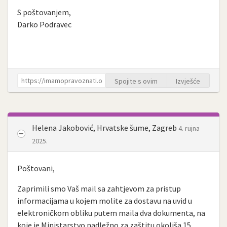
S poštovanjem,
Darko Podravec
Spojite s ovim
Izvješće
Helena Jakobović, Hrvatske šume, Zagreb
4. rujna
2025.
Poštovani,
Zaprimili smo Vaš mail sa zahtjevom za pristup
informacijama u kojem molite za dostavu na uvid u
elektroničkom obliku putem maila dva dokumenta, na
koje je Ministarstvo nadležno za zaštitu okoliša 15.