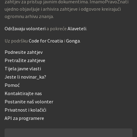
zahtjev za pristup javnim dokumentima. ImamoPravoZnati
ujedno objavljuje i arhivira zahtjeve i odgovore kreirajući
ogromnu arhivu znanja.
Održavaju volonteri
a pokreće
Alaveteli
.
Uz podršku
Code for Croatia
i
Gonga
.
Podnesite zahtjev
Pretražite zahtjeve
Tijela javne vlasti
Jeste li novinar_ka?
Pomoć
Kontaktirajte nas
Postanite naš volonter
Privatnost i kolačići
API za programere