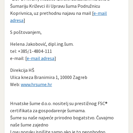
Šumariju Križevci ili Upravu šuma Podružnicu
Koprivnica, uz prethodnu najavu na mail [
e-mail
adresa
]
S poštovanjem,
Helena Jakobović, dipl.ing.šum.
tel: +385/1-4804-111
e-mail: [
e-mail adresa
]
Direkcija HŠ
Ulica kneza Branimira 1, 10000 Zagreb
Web:
www.hrsume.hr
Hrvatske šume d.o.o. nositelj su prestižnog FSC®
certifikata za gospodarenje šumama.
Šume su naše najveće prirodno bogatstvo. Čuvajmo
naše šume zajedno
I ovu poruku ispišite samo ako je to neophodno.