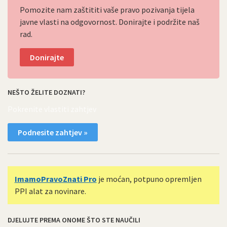
Pomozite nam zaštititi vaše pravo pozivanja tijela
javne vlasti na odgovornost. Donirajte i podržite naš
rad.
Donirajte
NEŠTO ŽELITE DOZNATI?
Pokrenite vlastiti zahtjev
Podnesite zahtjev »
ImamoPravoZnati Pro
je moćan, potpuno opremljen
PPI alat za novinare.
DJELUJTE PREMA ONOME ŠTO STE NAUČILI