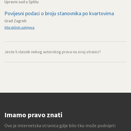
Upravni sud u Splitu
Povijesni podaci o broju stanovnika po kvartovima
Grad Zagreb
Više sličnih zahtjeva
Jeste li vlasnik nekog autorskog prava na ovoj stranici?
Imamo pravo znati
Ovo je internetska stranica gdje bilo tko može podnijeti