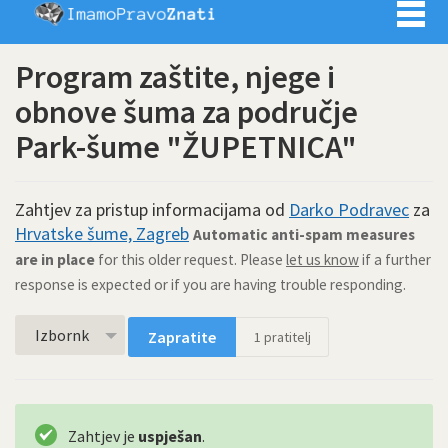
Imamo pra
Program zaštite, njege i
obnove šuma za područje
Park-šume "ŽUPETNICA"
Zahtjev za pristup informacijama od
Darko Podravec
za
Hrvatske šume, Zagreb
Automatic anti-spam measures
are in place
for this older request. Please
let us know
if a further
response is expected or if you are having trouble responding.
Izbornk
Zapratite
1
pratitelj
Zahtjev je
uspješan
.