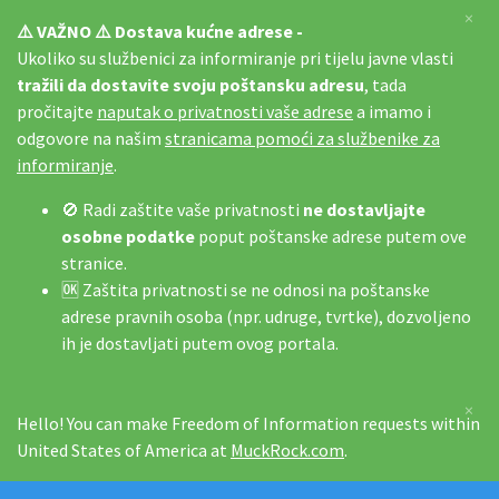
×
⚠️ VAŽNO ⚠️ Dostava kućne adrese -
Ukoliko su službenici za informiranje pri tijelu javne vlasti
tražili da dostavite svoju poštansku adresu
, tada
pročitajte
naputak o privatnosti vaše adrese
a imamo i
odgovore na našim
stranicama pomoći za službenike za
informiranje
.
🚫 Radi zaštite vaše privatnosti
ne dostavljajte
osobne podatke
poput poštanske adrese putem ove
stranice.
🆗 Zaštita privatnosti se ne odnosi na poštanske
adrese pravnih osoba (npr. udruge, tvrtke), dozvoljeno
ih je dostavljati putem ovog portala.
×
Hello! You can make Freedom of Information requests within
United States of America at
MuckRock.com
.