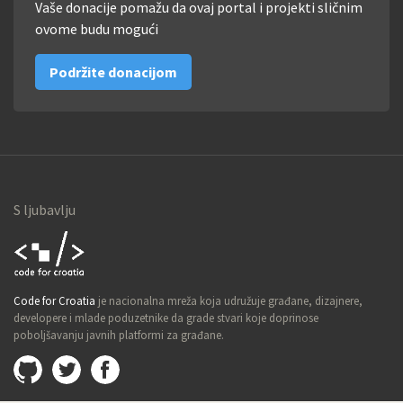
Vaše donacije pomažu da ovaj portal i projekti sličnim
ovome budu mogući
Podržite donacijom
S ljubavlju
Code for
Code for Croatia
je nacionalna mreža koja udružuje građane, dizajnere,
Croatia
developere i mlade poduzetnike da grade stvari koje doprinose
poboljšavanju javnih platformi za građane.
Github
@imamopravoznati
Facebook