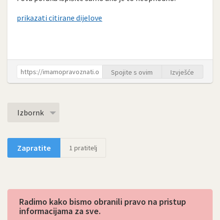
prikazati citirane dijelove
Spojite s ovim
Izvješće
Izbornk
Zapratite
1
pratitelj
Radimo kako bismo obranili pravo na pristup
informacijama za sve.