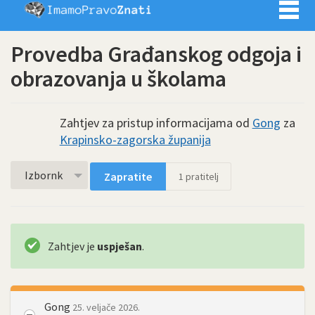
Imamo pra
Provedba Građanskog odgoja i
obrazovanja u školama
Zahtjev za pristup informacijama od
Gong
za
Krapinsko-zagorska županija
Izbornk
Zapratite
1
pratitelj
Zahtjev je
uspješan
.
Gong
25. veljače 2026.