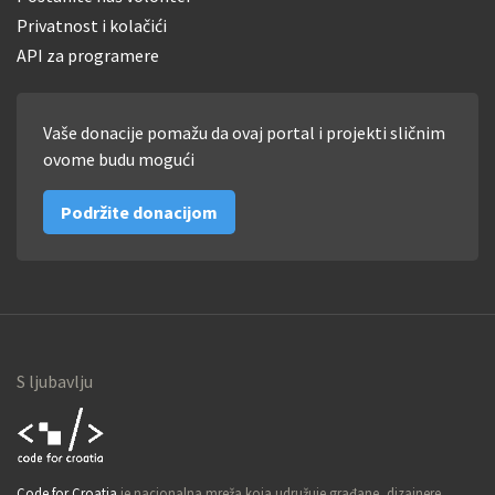
Privatnost i kolačići
API za programere
Vaše donacije pomažu da ovaj portal i projekti sličnim
ovome budu mogući
Podržite donacijom
S ljubavlju
Code for
Code for Croatia
je nacionalna mreža koja udružuje građane, dizajnere,