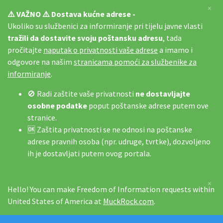
×
⚠️ VAŽNO ⚠️ Dostava kućne adrese -
Ukoliko su službenici za informiranje pri tijelu javne vlasti
tražili da dostavite svoju poštansku adresu
, tada
pročitajte
naputak o privatnosti vaše adrese
a imamo i
odgovore na našim
stranicama pomoći za službenike za
informiranje
.
🚫 Radi zaštite vaše privatnosti
ne dostavljajte
osobne podatke
poput poštanske adrese putem ove
stranice.
🆗 Zaštita privatnosti se ne odnosi na poštanske
adrese pravnih osoba (npr. udruge, tvrtke), dozvoljeno
ih je dostavljati putem ovog portala.
×
Hello! You can make Freedom of Information requests within
United States of America at
MuckRock.com
.