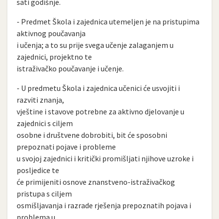
sati godišnje.
- Predmet Škola i zajednica utemeljen je na pristupima
aktivnog poučavanja
i učenja; a to su prije svega učenje zalaganjem u
zajednici, projektno te
istraživačko poučavanje i učenje.
- U predmetu Škola i zajednica učenici će usvojiti i
razviti znanja,
vještine i stavove potrebne za aktivno djelovanje u
zajednici s ciljem
osobne i društvene dobrobiti, bit će sposobni
prepoznati pojave i probleme
u svojoj zajednici i kritički promišljati njihove uzroke i
posljedice te
će primijeniti osnove znanstveno-istraživačkog
pristupa s ciljem
osmišljavanja i razrade rješenja prepoznatih pojava i
problema u