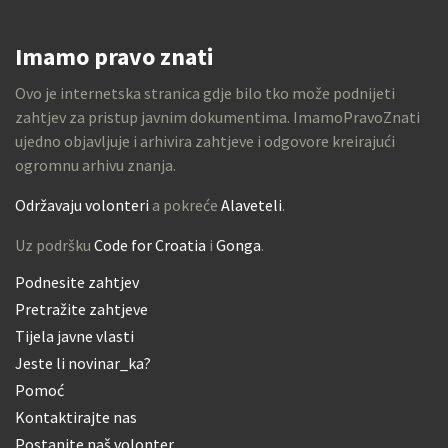
Imamo pravo znati
Ovo je internetska stranica gdje bilo tko može podnijeti
zahtjev za pristup javnim dokumentima. ImamoPravoZnati
ujedno objavljuje i arhivira zahtjeve i odgovore kreirajući
ogromnu arhivu znanja.
Održavaju volonteri
a pokreće
Alaveteli
.
Uz podršku
Code for Croatia
i
Gonga
.
Podnesite zahtjev
Pretražite zahtjeve
Tijela javne vlasti
Jeste li novinar_ka?
Pomoć
Kontaktirajte nas
Postanite naš volonter