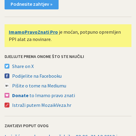
Podnesite zahtjev »
ImamoPravoZnati Pro
je moćan, potpuno opremljen
PPI alat za novinare.
DJELUJTE PREMA ONOME ŠTO STE NAUČILI
Share on X
Podijelite na Facebooku
Pišite o tome na Mediumu
Donate
to Imamo pravo znati
Istraži putem MozaikVeza.hr
ZAHTJEVI POPUT OVOG