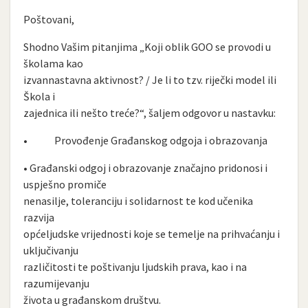
Poštovani,
Shodno Vašim pitanjima „Koji oblik GOO se provodi u
školama kao
izvannastavna aktivnost? / Je li to tzv. riječki model ili
Škola i
zajednica ili nešto treće?“, šaljem odgovor u nastavku:
• Provođenje Građanskog odgoja i obrazovanja
• Građanski odgoj i obrazovanje značajno pridonosi i
uspješno promiče
nenasilje, toleranciju i solidarnost te kod učenika
razvija
općeljudske vrijednosti koje se temelje na prihvaćanju i
uključivanju
različitosti te poštivanju ljudskih prava, kao i na
razumijevanju
života u građanskom društvu.