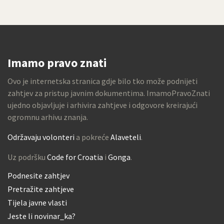
Imamo pravo znati
Ovo je internetska stranica gdje bilo tko može podnijeti
zahtjev za pristup javnim dokumentima. ImamoPravoZnati
ujedno objavljuje i arhivira zahtjeve i odgovore kreirajući
ogromnu arhivu znanja.
Održavaju volonteri
a pokreće
Alaveteli
.
Uz podršku
Code for Croatia
i
Gonga
.
Podnesite zahtjev
Pretražite zahtjeve
Tijela javne vlasti
Jeste li novinar_ka?