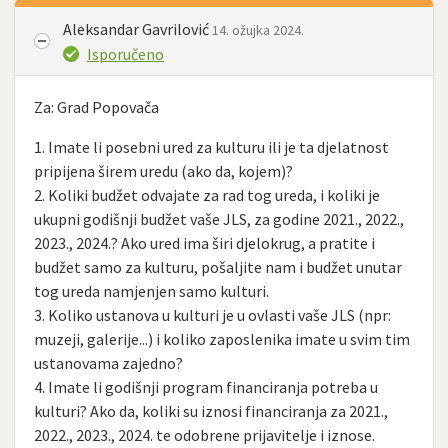
Aleksandar Gavrilović
14. ožujka 2024.
Isporučeno
Za: Grad Popovača
1. Imate li posebni ured za kulturu ili je ta djelatnost
pripijena širem uredu (ako da, kojem)?
2. Koliki budžet odvajate za rad tog ureda, i koliki je
ukupni godišnji budžet vaše JLS, za godine 2021., 2022.,
2023., 2024.? Ako ured ima širi djelokrug, a pratite i
budžet samo za kulturu, pošaljite nam i budžet unutar
tog ureda namjenjen samo kulturi.
3. Koliko ustanova u kulturi je u ovlasti vaše JLS (npr:
muzeji, galerije...) i koliko zaposlenika imate u svim tim
ustanovama zajedno?
4. Imate li godišnji program financiranja potreba u
kulturi? Ako da, koliki su iznosi financiranja za 2021.,
2022., 2023., 2024. te odobrene prijavitelje i iznose.