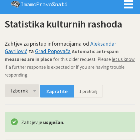
Imamo pra
Statistika kulturnih rashoda
Zahtjev za pristup informacijama od
Aleksandar
Gavrilović
za
Grad Popovača
Automatic anti-spam
measures are in place
for this older request. Please
let us know
if a further response is expected or if you are having trouble
responding.
Izbornk
Zapratite
1
pratitelj
Zahtjev je
uspješan
.