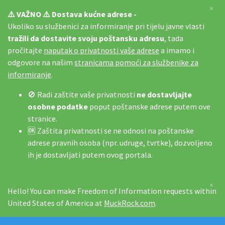
×
⚠️ VAŽNO ⚠️ Dostava kućne adrese -
Ukoliko su službenici za informiranje pri tijelu javne vlasti
tražili da dostavite svoju poštansku adresu
, tada
pročitajte
naputak o privatnosti vaše adrese
a imamo i
odgovore na našim
stranicama pomoći za službenike za
informiranje
.
🚫 Radi zaštite vaše privatnosti
ne dostavljajte
osobne podatke
poput poštanske adrese putem ove
stranice.
🆗 Zaštita privatnosti se ne odnosi na poštanske
adrese pravnih osoba (npr. udruge, tvrtke), dozvoljeno
ih je dostavljati putem ovog portala.
×
Hello! You can make Freedom of Information requests within
United States of America at
MuckRock.com
.