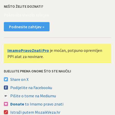
NEŠTO ŽELITE DOZNATI?
Pokrenite vlastiti zahtjev
Podnesite zahtjev »
ImamoPravoZnati Pro
je moćan, potpuno opremljen
PPI alat za novinare.
DJELUJTE PREMA ONOME ŠTO STE NAUČILI
Share on X
Podijelite na Facebooku
Pišite o tome na Mediumu
Donate
to Imamo pravo znati
Istraži putem MozaikVeza.hr