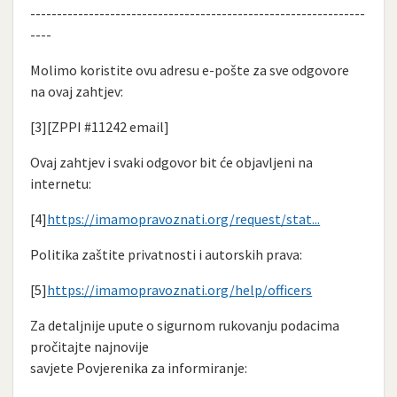
---------------------------------------------------------------
----
Molimo koristite ovu adresu e-pošte za sve odgovore
na ovaj zahtjev:
[3][ZPPI #11242 email]
Ovaj zahtjev i svaki odgovor bit će objavljeni na
internetu:
[4]
https://imamopravoznati.org/request/stat...
Politika zaštite privatnosti i autorskih prava:
[5]
https://imamopravoznati.org/help/officers
Za detaljnije upute o sigurnom rukovanju podacima
pročitajte najnovije
savjete Povjerenika za informiranje: