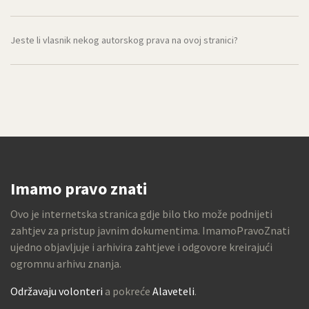
Jeste li vlasnik nekog autorskog prava na ovoj stranici?
Imamo pravo znati
Ovo je internetska stranica gdje bilo tko može podnijeti
zahtjev za pristup javnim dokumentima. ImamoPravoZnati
ujedno objavljuje i arhivira zahtjeve i odgovore kreirajući
ogromnu arhivu znanja.
Održavaju volonteri
a pokreće
Alaveteli
.