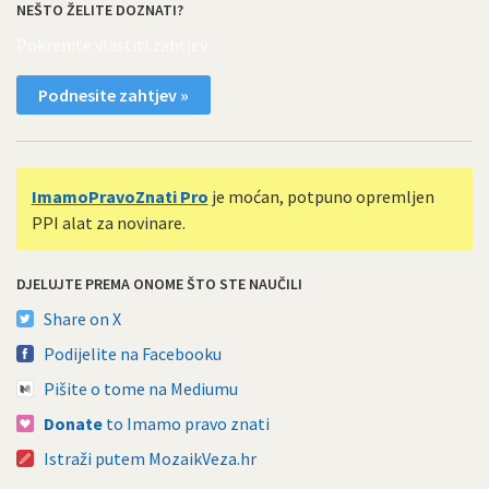
NEŠTO ŽELITE DOZNATI?
Pokrenite vlastiti zahtjev
Podnesite zahtjev »
ImamoPravoZnati Pro
je moćan, potpuno opremljen
PPI alat za novinare.
DJELUJTE PREMA ONOME ŠTO STE NAUČILI
Share on X
Podijelite na Facebooku
Pišite o tome na Mediumu
Donate
to Imamo pravo znati
Istraži putem MozaikVeza.hr