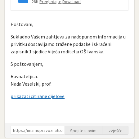
28K
Pregledajte
Download
Poštovani,
Sukladno Vašem zahtjevu za nadopunom informacija u
privitku dostavljamo tražene podatke i skraćeni
zapisnik 1.sjedice Vijeća roditelja OŠ Ivanska.
S poštovanjem,
Ravnateljica:
Nada Veselski, prof.
prikazati citirane dijelove
Spojite s ovim
Izvješće