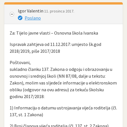
Igor Valentin
11. prosinca 2017.
Poslano
Za: Tijelo javne vlasti – Osnovna škola Ivanska
Ispravak zahtjeva od 11.12.2017: umjesto šk.god
2018/2019, piše 2017/2018
Poštovani,
sukladno članku 137. Zakona o odgoju i obrazovanju u
osnovnoj i srednjoj školi (NN 87/08, dalje u tekstu:
Zakon), molim vas sljedeće informacije u elektronskom
obliku (odgovor na ovu adresu) za tekuću školsku
godinu 2017/2018:
1) Informaciju o datumu ustrojavanja vijeća roditelja (čl.
137, st. 1 Zakona)
2) Broj članova vijeća roditelja (čl. 137, st. 2 Zakona)