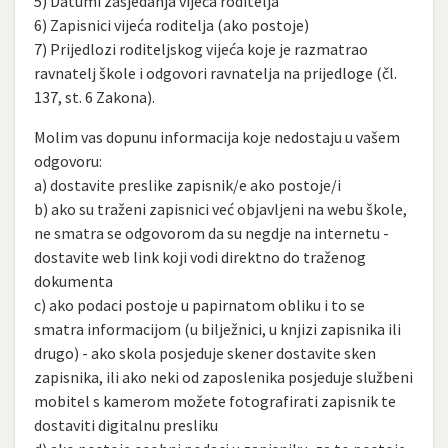
5) Datumi zasjedanja vijeća roditelja
6) Zapisnici vijeća roditelja (ako postoje)
7) Prijedlozi roditeljskog vijeća koje je razmatrao
ravnatelj škole i odgovori ravnatelja na prijedloge (čl.
137, st. 6 Zakona).
Molim vas dopunu informacija koje nedostaju u vašem
odgovoru:
a) dostavite preslike zapisnik/e ako postoje/i
b) ako su traženi zapisnici već objavljeni na webu škole,
ne smatra se odgovorom da su negdje na internetu -
dostavite web link koji vodi direktno do traženog
dokumenta
c) ako podaci postoje u papirnatom obliku i to se
smatra informacijom (u bilježnici, u knjizi zapisnika ili
drugo) - ako skola posjeduje skener dostavite sken
zapisnika, ili ako neki od zaposlenika posjeduje službeni
mobitel s kamerom možete fotografirati zapisnik te
dostaviti digitalnu presliku