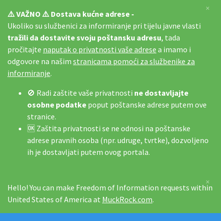
×
⚠️ VAŽNO ⚠️ Dostava kućne adrese -
Ukoliko su službenici za informiranje pri tijelu javne vlasti
tražili da dostavite svoju poštansku adresu
, tada
pročitajte
naputak o privatnosti vaše adrese
a imamo i
odgovore na našim
stranicama pomoći za službenike za
informiranje
.
🚫 Radi zaštite vaše privatnosti
ne dostavljajte
osobne podatke
poput poštanske adrese putem ove
stranice.
🆗 Zaštita privatnosti se ne odnosi na poštanske
adrese pravnih osoba (npr. udruge, tvrtke), dozvoljeno
ih je dostavljati putem ovog portala.
×
Hello! You can make Freedom of Information requests within
United States of America at
MuckRock.com
.