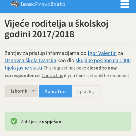
Imamo pra
Vijeće roditelja u školskoj
godini 2017/2018
Zahtjev za pristup informacijama od
Igor Valentin
za
Osnovna škola Ivanska
kao dio
skupine poslane na 1000
tijela javne vlasti
This request has been
closed to new
correspondence
.
Contact us
if you think it should be reopened.
Izbornk
Zapratite
1
pratitelj
Zahtjev je
uspješan
.