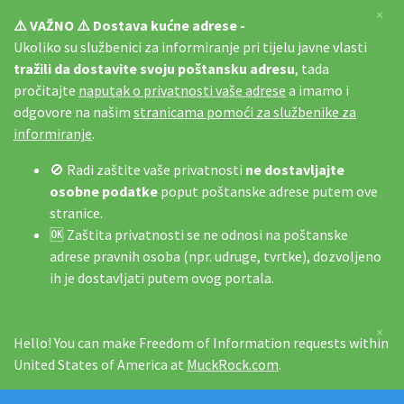
×
⚠️ VAŽNO ⚠️ Dostava kućne adrese -
Ukoliko su službenici za informiranje pri tijelu javne vlasti
tražili da dostavite svoju poštansku adresu
, tada
pročitajte
naputak o privatnosti vaše adrese
a imamo i
odgovore na našim
stranicama pomoći za službenike za
informiranje
.
🚫 Radi zaštite vaše privatnosti
ne dostavljajte
osobne podatke
poput poštanske adrese putem ove
stranice.
🆗 Zaštita privatnosti se ne odnosi na poštanske
adrese pravnih osoba (npr. udruge, tvrtke), dozvoljeno
ih je dostavljati putem ovog portala.
×
Hello! You can make Freedom of Information requests within
United States of America at
MuckRock.com
.