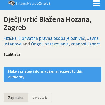
Imamo pra
Dječji vrtić Blažena Hozana,
Zagreb
Fizička ili privatna pravna osoba je osnivač
,
Javne
ustanove
and
Odgoj, obrazovanje, znanost i sport
1 zahtjeva
Make a pristup informacijama request to this
authority
Zapratite
0
pratitelja