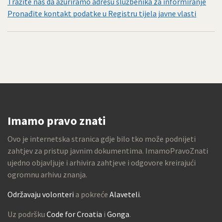
Tražite nas da ažuriramo adresu službenika za informiranje
Pronađite kontakt podatke u Registru tijela javne vlasti
Imamo pravo znati
Ovo je internetska stranica gdje bilo tko može podnijeti
zahtjev za pristup javnim dokumentima. ImamoPravoZnati
ujedno objavljuje i arhivira zahtjeve i odgovore kreirajući
ogromnu arhivu znanja.
Održavaju volonteri
a pokreće
Alaveteli
.
Uz podršku
Code for Croatia
i
Gonga
.