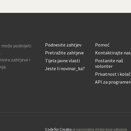
Podnesite zahtjev
Pomoć
o može podnijeti
.
Pretražite zahtjeve
Kontaktirajte nas
ivira zahtjeve i
Tijela javne vlasti
Postanite naš
volonter
nja.
Jeste li novinar_ka?
Privatnost i kolač
API za programer
Code for Croatia
je nacionalna mreža koja udružuje