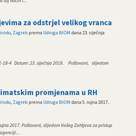
taj način i...
jevima za odstrjel velikog vranca
rirodu, Zagreb
prema
Udruga BIOM
dana
23. siječnja
1-18-4 Datum: 23. siječnja 2018. Poštovani, slijedom
klimatskim promjenama u RH
rirodu, Zagreb
prema
Udruga BIOM
dana
5. rujna 2017.
.
rujna 2017. Poštovani, slijedom Vašeg Zahtjeva za pristup
genciji...