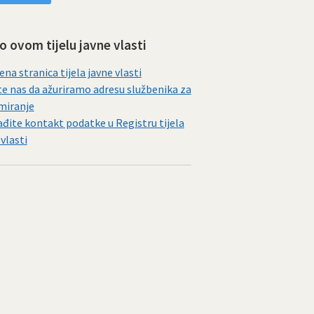
 o ovom tijelu javne vlasti
ena stranica tijela javne vlasti
te nas da ažuriramo adresu službenika za
miranje
đite kontakt podatke u Registru tijela
 vlasti