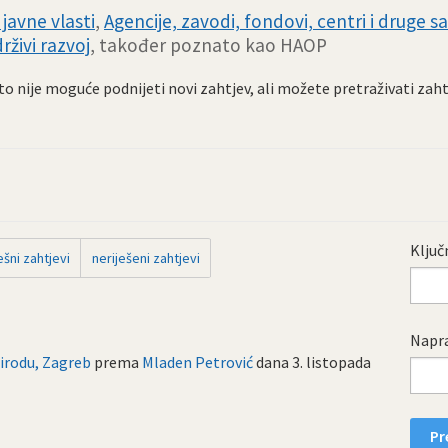
javne vlasti
,
Agencije, zavodi, fondovi, centri i druge
rživi razvoj
, također poznato kao HAOP
Zato nije moguće podnijeti novi zahtjev, ali možete pretraživati zah
Ključn
šni zahtjevi
neriješeni zahtjevi
Napra
rirodu, Zagreb
prema
Mladen Petrović
dana
3. listopada