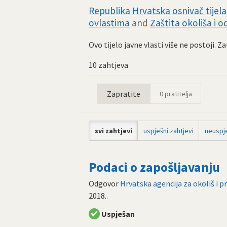
Republika Hrvatska osnivač tijela 
ovlastima
and
Zaštita okoliša i od
Ovo tijelo javne vlasti više ne postoji. 
10 zahtjeva
Zapratite
0
pratitelja
svi zahtjevi
uspješni zahtjevi
neuspje
Podaci o zapošljavanju
Odgovor
Hrvatska agencija za okoliš i p
2018.
.
Uspješan