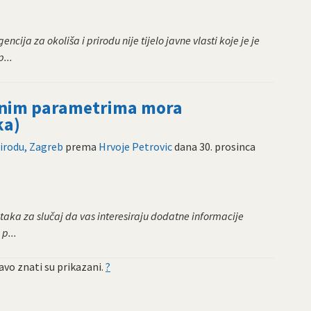
cija za okoliša i prirodu nije tijelo javne vlasti koje je je
...
alnim parametrima mora
ka)
rirodu, Zagreb
prema
Hrvoje Petrovic
dana
30. prosinca
taka za slučaj da vas interesiraju dodatne informacije
p...
vo znati su prikazani.
?