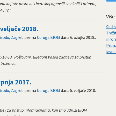
t koji ste postavili Hrvatskoj agenciji za okoliš i prirodu,
ju pr...
Više
Služb
 veljače 2018.
Traži
rirodu, Zagreb
prema
Udruga BIOM
dana
6. ožujka 2018.
.
infor
Prona
javne
-18-13 Poštovani, slijedom Vašeg zahtjeva za pristup
traženo...
rpnja 2017.
rirodu, Zagreb
prema
Udruga BIOM
dana
5. veljače 2018.
.
tjev za pristup informacijama, koji smo udruzi BIOM