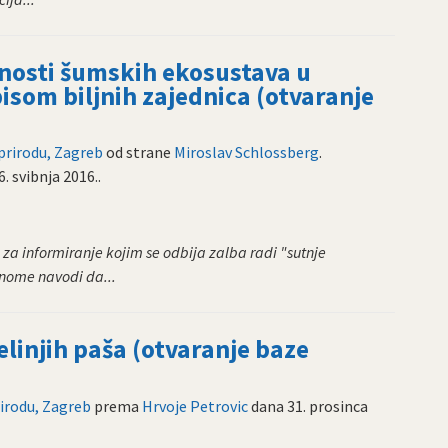
nosti šumskih ekosustava u
isom biljnih zajednica (otvaranje
 prirodu, Zagreb
od strane
Miroslav Schlossberg
.
6. svibnja 2016.
.
 za informiranje kojim se odbija zalba radi "sutnje
nome navodi da...
elinjih paša (otvaranje baze
rirodu, Zagreb
prema
Hrvoje Petrovic
dana
31. prosinca