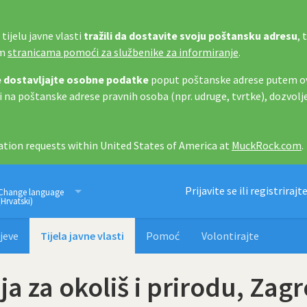
tijelu javne vlasti
tražili da dostavite svoju poštansku adresu
, 
im
stranicama pomoći za službenike za informiranje
.
 dostavljajte osobne podatke
poput poštanske adrese putem ov
i na poštanske adrese pravnih osoba (npr. udruge, tvrtke), dozvolj
tion requests within United States of America at
MuckRock.com
.
Imamo pravo znati
Prijavite se ili registrirajt
Change language
(Hrvatski)
jeve
Tijela javne vlasti
Pomoć
Volontirajte
a za okoliš i prirodu, Zag