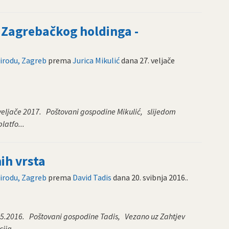
d Zagrebačkog holdinga -
rirodu, Zagreb
prema
Jurica Mikulić
dana
27. veljače
 veljače 2017. Poštovani gospodine Mikulić, slijedom
latfo...
ih vrsta
rirodu, Zagreb
prema
David Tadis
dana
20. svibnja 2016.
.
.05.2016. Poštovani gospodine Tadis, Vezano uz Zahtjev
ija...