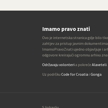
Imamo pravo znati
Ovo je internetska stranica gdje bilo tk
zahtjev za pristup javnim dokumentima
ImamoPravoZnati ujedno objavljuje i arh
odgovore kreirajući ogromnu arhivu zna
Održavaju volonteri
a pokreće
Alaveteli
.
Uz podršku
Code for Croatia
i
Gonga
.
S ljubavlju