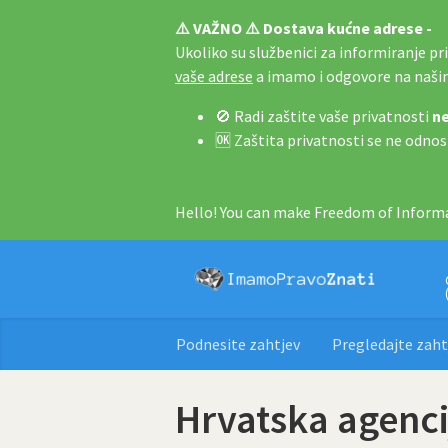
⚠️ VAŽNO ⚠️ Dostava kućne adrese -
Ukoliko su službenici za informiranje pri 
vaše adrese
a imamo i odgovore na naš
🚫 Radi zaštite vaše privatnosti
ne
🆗 Zaštita privatnosti se ne odnos
Hello! You can make Freedom of Informa
Podnesite zahtjev
Pregledajte zaht
Hrvatska agencij