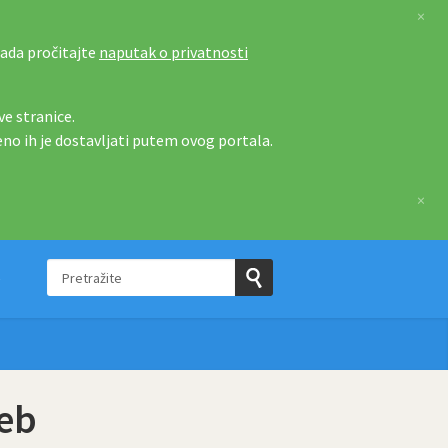
×
tada pročitajte
naputak o privatnosti
e stranice.
eno ih je dostavljati putem ovog portala.
×
Pretražite
e
Pošaljite
upit
reb