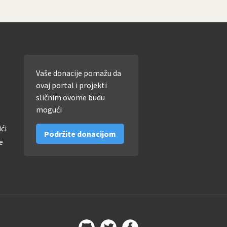
Vaše donacije pomažu da
ovaj portal i projekti
sličnim ovome budu
mogući
ići
Podržite donacijom
e