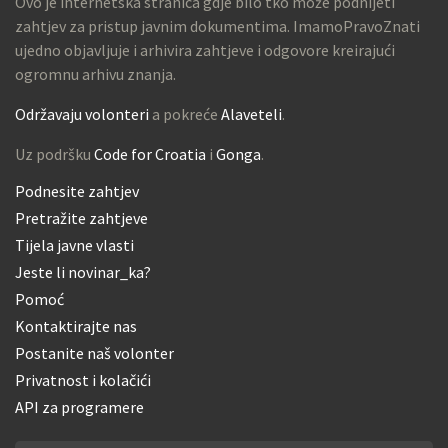
Ovo je internetska stranica gdje bilo tko može podnijeti
zahtjev za pristup javnim dokumentima. ImamoPravoZnati
ujedno objavljuje i arhivira zahtjeve i odgovore kreirajući
ogromnu arhivu znanja.
Održavaju volonteri
a pokreće
Alaveteli
.
Uz podršku
Code for Croatia
i
Gonga
.
Podnesite zahtjev
Pretražite zahtjeve
Tijela javne vlasti
Jeste li novinar_ka?
Pomoć
Kontaktirajte nas
Postanite naš volonter
Privatnost i kolačići
API za programere