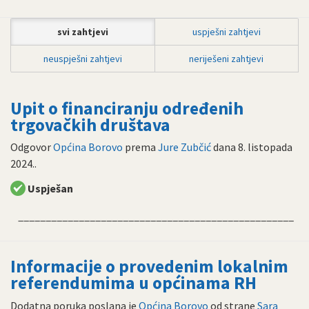
svi zahtjevi
uspješni zahtjevi
neuspješni zahtjevi
neriješeni zahtjevi
Upit o financiranju određenih
trgovačkih društava
Odgovor
Općina Borovo
prema
Jure Zubčić
dana
8. listopada
2024.
.
Uspješan
__________________________________________________
Informacije o provedenim lokalnim
referendumima u općinama RH
Dodatna poruka poslana je
Općina Borovo
od strane
Sara