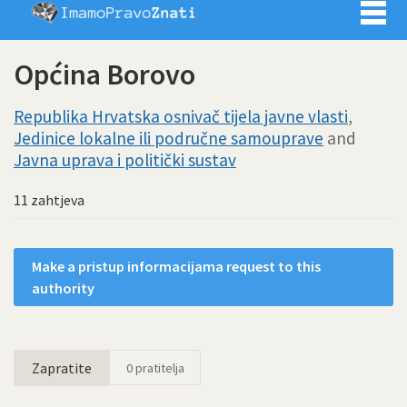
Imamo pra
Općina Borovo
Republika Hrvatska osnivač tijela javne vlasti
,
Jedinice lokalne ili područne samouprave
and
Javna uprava i politički sustav
11 zahtjeva
Make a pristup informacijama request to this
authority
Zapratite
0
pratitelja