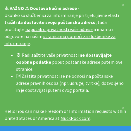
×
⚠️ VAŽNO ⚠️ Dostava kućne adrese -
Ukoliko su službenici za informiranje pri tijelu javne vlasti
tražili da dostavite svoju poštansku adresu
, tada
pročitajte
naputak o privatnosti vaše adrese
a imamo i
odgovore na našim
stranicama pomoći za službenike za
informiranje
.
🚫 Radi zaštite vaše privatnosti
ne dostavljajte
osobne podatke
poput poštanske adrese putem ove
stranice.
🆗 Zaštita privatnosti se ne odnosi na poštanske
adrese pravnih osoba (npr. udruge, tvrtke), dozvoljeno
ih je dostavljati putem ovog portala.
×
Hello! You can make Freedom of Information requests within
United States of America at
MuckRock.com
.