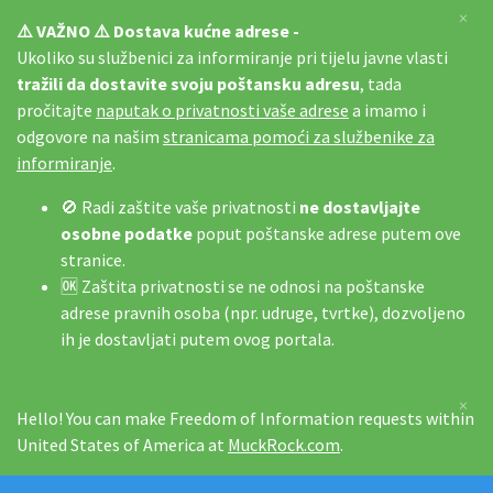
×
⚠️ VAŽNO ⚠️ Dostava kućne adrese -
Ukoliko su službenici za informiranje pri tijelu javne vlasti
tražili da dostavite svoju poštansku adresu
, tada
pročitajte
naputak o privatnosti vaše adrese
a imamo i
odgovore na našim
stranicama pomoći za službenike za
informiranje
.
🚫 Radi zaštite vaše privatnosti
ne dostavljajte
osobne podatke
poput poštanske adrese putem ove
stranice.
🆗 Zaštita privatnosti se ne odnosi na poštanske
adrese pravnih osoba (npr. udruge, tvrtke), dozvoljeno
ih je dostavljati putem ovog portala.
×
Hello! You can make Freedom of Information requests within
United States of America at
MuckRock.com
.