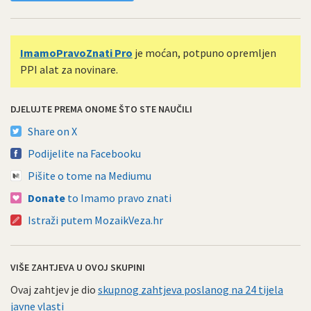
ImamoPravoZnati Pro
je moćan, potpuno opremljen
PPI alat za novinare.
DJELUJTE PREMA ONOME ŠTO STE NAUČILI
Share on X
Podijelite na Facebooku
Pišite o tome na Mediumu
Donate
to Imamo pravo znati
Istraži putem MozaikVeza.hr
VIŠE ZAHTJEVA U OVOJ SKUPINI
Ovaj zahtjev je dio
skupnog zahtjeva poslanog na 24 tijela
javne vlasti