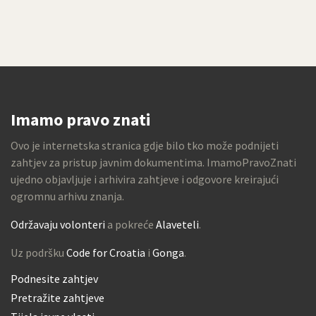
Imamo pravo znati
Ovo je internetska stranica gdje bilo tko može podnijeti
zahtjev za pristup javnim dokumentima. ImamoPravoZnati
ujedno objavljuje i arhivira zahtjeve i odgovore kreirajući
ogromnu arhivu znanja.
Održavaju volonteri
a pokreće
Alaveteli
.
Uz podršku
Code for Croatia
i
Gonga
.
Podnesite zahtjev
Pretražite zahtjeve