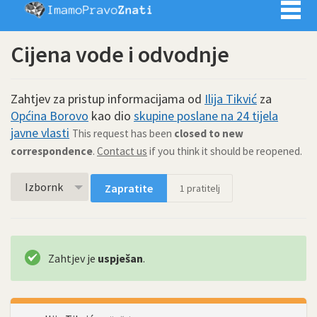
Imamo pra
Cijena vode i odvodnje
Zahtjev za pristup informacijama od
Ilija Tikvić
za
Općina Borovo
kao dio
skupine poslane na 24 tijela
javne vlasti
This request has been
closed to new
correspondence
.
Contact us
if you think it should be reopened.
Izbornk
Zapratite
1
pratitelj
Zahtjev je
uspješan
.