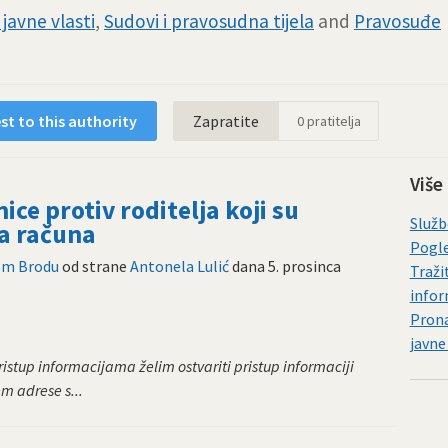
javne vlasti
,
Sudovi i pravosudna tijela
and
Pravosuđe
t to this authority
Zapratite
0
pratitelja
Više
e protiv roditelja koji su
Služb
va računa
Pogle
kom Brodu
od strane
Antonela Lulić
dana
5. prosinca
Traži
infor
Prona
javne
stup informacijama želim ostvariti pristup informaciji
m adrese s...