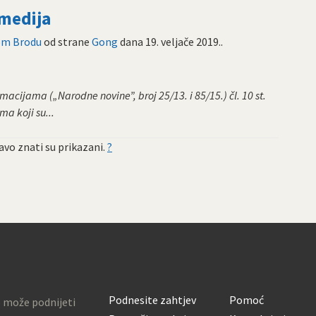
 medija
kom Brodu
od strane
Gong
dana
19. veljače 2019.
.
cijama („Narodne novine”, broj 25/13. i 85/15.) čl. 10 st.
a koji su...
vo znati su prikazani.
?
Podnesite zahtjev
Pomoć
o može podnijeti