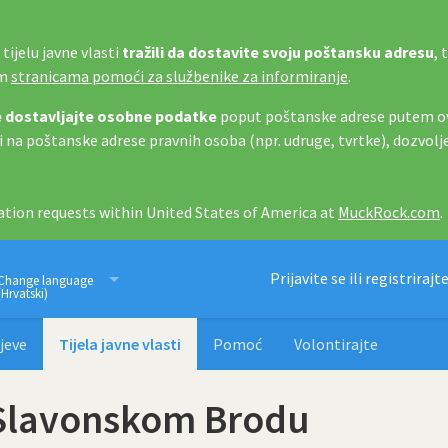
tijelu javne vlasti
tražili da dostavite svoju poštansku adresu
, 
im
stranicama pomoći za službenike za informiranje
.
 dostavljajte osobne podatke
poput poštanske adrese putem ov
i na poštanske adrese pravnih osoba (npr. udruge, tvrtke), dozvolj
tion requests within United States of America at
MuckRock.com
.
Imamo pravo znati
Prijavite se ili registrirajt
Change language
(Hrvatski)
jeve
Tijela javne vlasti
Pomoć
Volontirajte
 Slavonskom Brodu