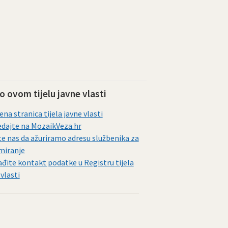
 o ovom tijelu javne vlasti
ena stranica tijela javne vlasti
dajte na MozaikVeza.hr
te nas da ažuriramo adresu službenika za
miranje
đite kontakt podatke u Registru tijela
 vlasti