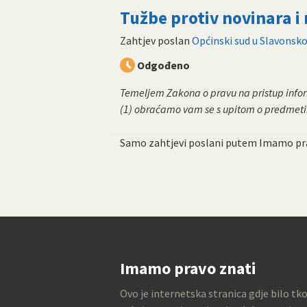
Tužbe protiv novinara i
Zahtjev poslan
Općinski sud u Slavons
Odgođeno
Temeljem Zakona o pravu na pristup informa
(1) obraćamo vam se s upitom o predmetim
Samo zahtjevi poslani putem Imamo pra
Imamo pravo znati
Ovo je internetska stranica gdje bilo tk