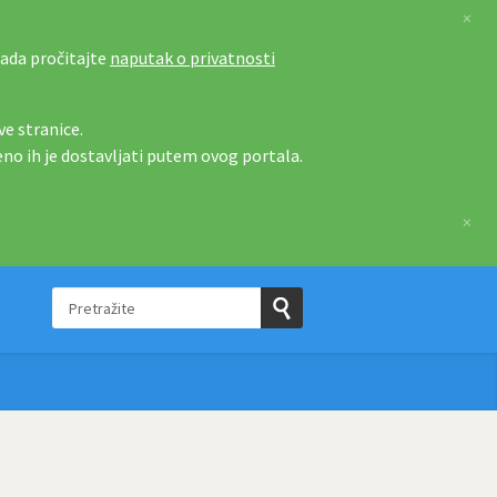
×
tada pročitajte
naputak o privatnosti
e stranice.
eno ih je dostavljati putem ovog portala.
×
Pretražite
e
Pošaljite
upit