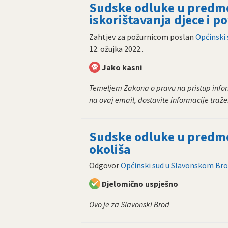
Sudske odluke u predme
iskorištavanja djece i p
Zahtjev za požurnicom poslan
Općinski
12. ožujka 2022.
.
Jako kasni
Temeljem Zakona o pravu na pristup infor
na ovaj email, dostavite informacije traž
Sudske odluke u predme
okoliša
Odgovor
Općinski sud u Slavonskom Br
Djelomično uspješno
Ovo je za Slavonski Brod