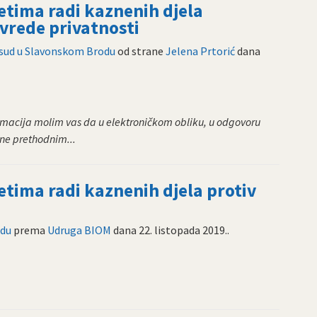
tima radi kaznenih djela
ovrede privatnosti
 sud u Slavonskom Brodu
od strane
Jelena Prtorić
dana
macija molim vas da u elektroničkom obliku, u odgovoru
ene prethodnim...
tima radi kaznenih djela protiv
odu
prema
Udruga BIOM
dana
22. listopada 2019.
.