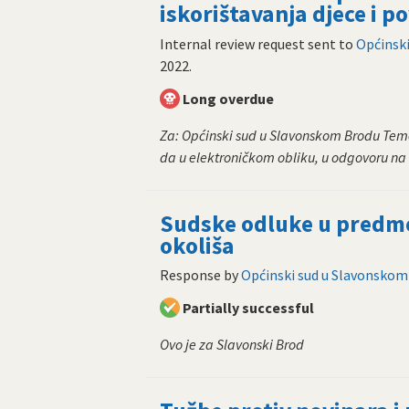
iskorištavanja djece i p
Internal review request sent to
Općinsk
2022
.
Long overdue
Za: Općinski sud u Slavonskom Brodu Tem
da u elektroničkom obliku, u odgovoru na 
Sudske odluke u predme
okoliša
Response by
Općinski sud u Slavonskom
Partially successful
Ovo je za Slavonski Brod