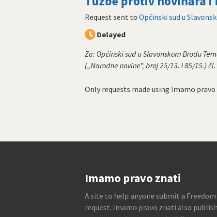
Tužbe protiv novinara i
Request sent to
Općinski sud u Slavon
Delayed
Za: Općinski sud u Slavonskom Brodu Tem
(„Narodne novine”, broj 25/13. i 85/15.) čl.
Only requests made using Imamo pravo 
Imamo pravo znati
A site to help anyone submit a Freedom
request. Imamo pravo znati also publish