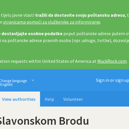
tijelu javne vlasti
tražili da dostavite svoju poštansku adresu
, 
im
stranicama pomoći za službenike za informiranje
.
 dostavljajte osobne podatke
poput poštanske adrese putem ov
i na poštanske adrese pravnih osoba (npr. udruge, tvrtke), dozvolj
tion requests within United States of America at
MuckRock.com
.
Imamo pravo znati
Sign in or sign u
Change language
(English)
View authorities
Help
Volunteer
 Slavonskom Brodu