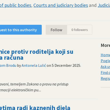
of public bodies
,
Courts and judiciary bodies
and
Judici
est to this authority
Follow
0
followers
More
e protiv roditelja koji su
Home 
va računa
Pogle
skom Brodu
by
Antonela Lulić
on
5 December 2025
.
Ask u
Find 
Regis
ovani, temeljem Zakona o pravu na pristup
rmaciji elektroničkim pu...
tima radi kaznenih djela