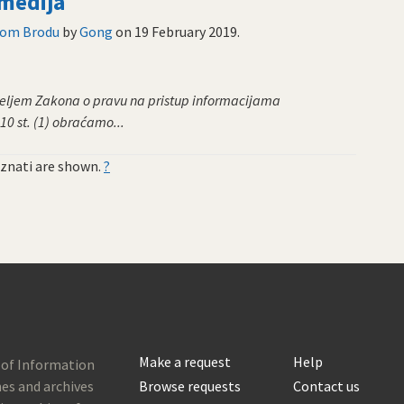
 medija
skom Brodu
by
Gong
on
19 February 2019
.
eljem Zakona o pravu na pristup informacijama
 10 st. (1) obraćamo...
znati are shown.
?
Make a request
Help
 of Information
es and archives
Browse requests
Contact us