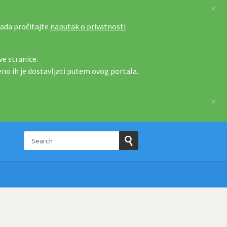
×
tada pročitajte
naputak o privatnosti
e stranice.
eno ih je dostavljati putem ovog portala.
×
Search
p
Submit
Search