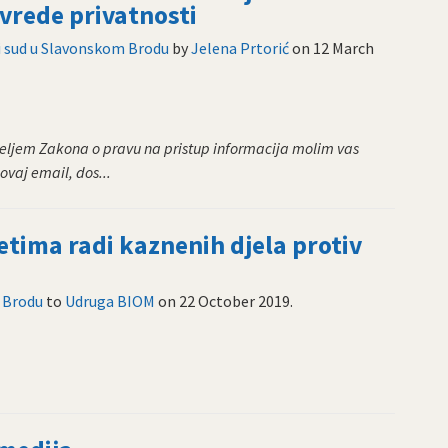
ovrede privatnosti
i sud u Slavonskom Brodu
by
Jelena Prtorić
on
12 March
eljem Zakona o pravu na pristup informacija molim vas
ovaj email, dos...
tima radi kaznenih djela protiv
 Brodu
to
Udruga BIOM
on
22 October 2019
.