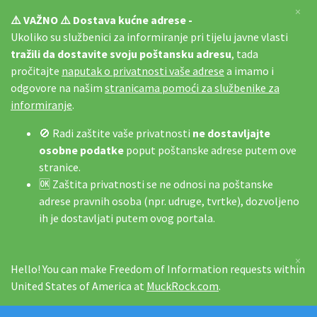
×
⚠️ VAŽNO ⚠️ Dostava kućne adrese -
Ukoliko su službenici za informiranje pri tijelu javne vlasti
tražili da dostavite svoju poštansku adresu
, tada
pročitajte
naputak o privatnosti vaše adrese
a imamo i
odgovore na našim
stranicama pomoći za službenike za
informiranje
.
🚫 Radi zaštite vaše privatnosti
ne dostavljajte
osobne podatke
poput poštanske adrese putem ove
stranice.
🆗 Zaštita privatnosti se ne odnosi na poštanske
adrese pravnih osoba (npr. udruge, tvrtke), dozvoljeno
ih je dostavljati putem ovog portala.
×
Hello! You can make Freedom of Information requests within
United States of America at
MuckRock.com
.