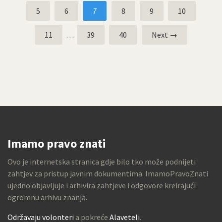
5
6
7
8
9
10
11
…
39
40
Next →
Imamo pravo znati
Ovo je internetska stranica gdje bilo tko može podnijeti
zahtjev za pristup javnim dokumentima. ImamoPravoZnati
ujedno objavljuje i arhivira zahtjeve i odgovore kreirajući
ogromnu arhivu znanja.
Održavaju volonteri
a pokreće
Alaveteli
.