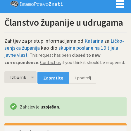
Imamo pra
Članstvo županije u udrugama
Zahtjev za pristup informacijama od
Katarina
za
Ličko-
senjska županija
kao dio
skupine poslane na 19 tijela
javne vlasti
This request has been
closed to new
correspondence
.
Contact us
if you think it should be reopened.
Izbornk
Zapratite
1
pratitelj
Zahtjev je
uspješan
.