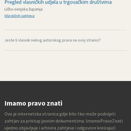
Pregled vlasničkih udjela u trgovačkim društvima
Ličko-senjska županija
Više sličnih zahtjeva
Jeste li vlasnik nekog autorskog prava na ovoj stranici?
Imamo pravo znati
Ovo je internetska stranica gdje bilo tko može podnijeti
zahtjev za pristup javnim dokumentima. ImamoPravoZnati
ujedno objavljuje i arhivira zahtjeve i odgovore kreirajući