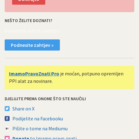
NEŠTO ŽELITE DOZNATI?
Pokrenite vlastiti zahtjev
Podnesite zahtjev »
ImamoPravoZnati Pro
je moćan, potpuno opremljen
PPI alat za novinare.
DJELUJTE PREMA ONOME ŠTO STE NAUČILI
Share on X
Podijelite na Facebooku
Pišite o tome na Mediumu
Donate
to Imamo pravo znati