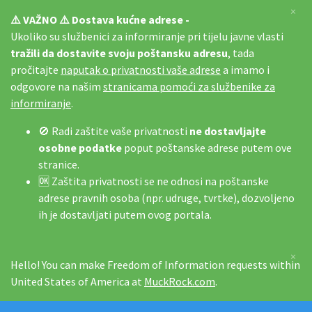
×
⚠️ VAŽNO ⚠️ Dostava kućne adrese -
Ukoliko su službenici za informiranje pri tijelu javne vlasti
tražili da dostavite svoju poštansku adresu
, tada
pročitajte
naputak o privatnosti vaše adrese
a imamo i
odgovore na našim
stranicama pomoći za službenike za
informiranje
.
🚫 Radi zaštite vaše privatnosti
ne dostavljajte
osobne podatke
poput poštanske adrese putem ove
stranice.
🆗 Zaštita privatnosti se ne odnosi na poštanske
adrese pravnih osoba (npr. udruge, tvrtke), dozvoljeno
ih je dostavljati putem ovog portala.
×
Hello! You can make Freedom of Information requests within
United States of America at
MuckRock.com
.