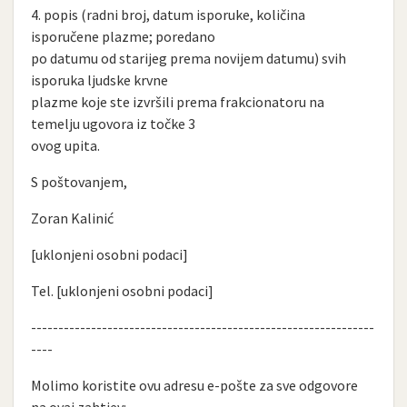
4. popis (radni broj, datum isporuke, količina
isporučene plazme; poredano
po datumu od starijeg prema novijem datumu) svih
isporuka ljudske krvne
plazme koje ste izvršili prema frakcionatoru na
temelju ugovora iz točke 3
ovog upita.
S poštovanjem,
Zoran Kalinić
[uklonjeni osobni podaci]
Tel. [uklonjeni osobni podaci]
---------------------------------------------------------------
----
Molimo koristite ovu adresu e-pošte za sve odgovore
na ovaj zahtjev: