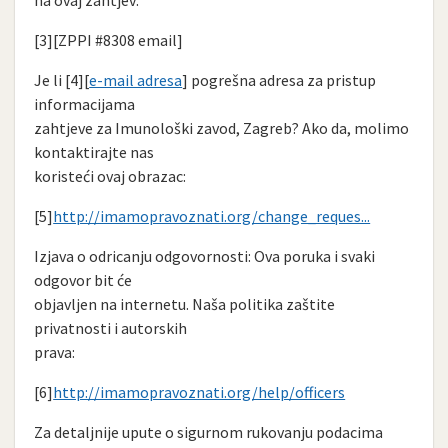
[3][ZPPI #8308 email]
Je li [4][
e-mail adresa
] pogrešna adresa za pristup
informacijama
zahtjeve za Imunološki zavod, Zagreb? Ako da, molimo
kontaktirajte nas
koristeći ovaj obrazac:
[5]
http://imamopravoznati.org/change_reques...
Izjava o odricanju odgovornosti: Ova poruka i svaki
odgovor bit će
objavljen na internetu. Naša politika zaštite
privatnosti i autorskih
prava:
[6]
http://imamopravoznati.org/help/officers
Za detaljnije upute o sigurnom rukovanju podacima