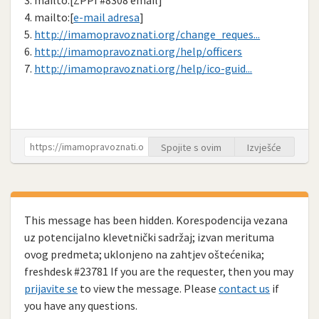
4. mailto:[
e-mail adresa
]
5.
http://imamopravoznati.org/change_reques...
6.
http://imamopravoznati.org/help/officers
7.
http://imamopravoznati.org/help/ico-guid...
Spojite s ovim
Izvješće
This message has been hidden. Korespodencija vezana
uz potencijalno klevetnički sadržaj; izvan merituma
ovog predmeta; uklonjeno na zahtjev oštećenika;
freshdesk #23781 If you are the requester, then you may
prijavite se
to view the message. Please
contact us
if
you have any questions.