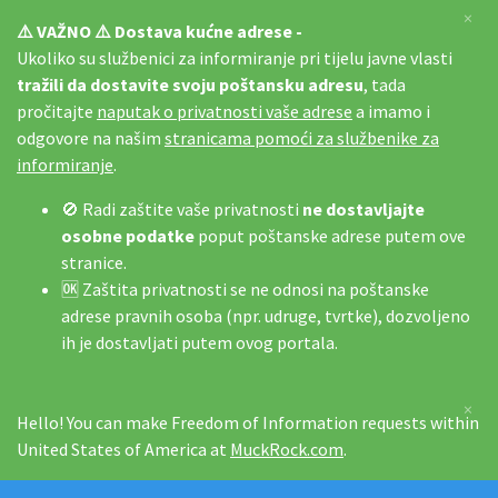
×
⚠️ VAŽNO ⚠️ Dostava kućne adrese -
Ukoliko su službenici za informiranje pri tijelu javne vlasti
tražili da dostavite svoju poštansku adresu
, tada
pročitajte
naputak o privatnosti vaše adrese
a imamo i
odgovore na našim
stranicama pomoći za službenike za
informiranje
.
🚫 Radi zaštite vaše privatnosti
ne dostavljajte
osobne podatke
poput poštanske adrese putem ove
stranice.
🆗 Zaštita privatnosti se ne odnosi na poštanske
adrese pravnih osoba (npr. udruge, tvrtke), dozvoljeno
ih je dostavljati putem ovog portala.
×
Hello! You can make Freedom of Information requests within
United States of America at
MuckRock.com
.