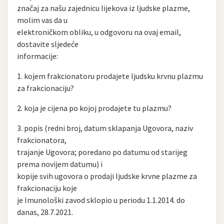
značaj za našu zajednicu lijekova iz ljudske plazme,
molim vas da u
elektroničkom obliku, u odgovoru na ovaj email,
dostavite sljedeće
informacije:
1. kojem frakcionatoru prodajete ljudsku krvnu plazmu
za frakcionaciju?
2. koja je cijena po kojoj prodajete tu plazmu?
3. popis (redni broj, datum sklapanja Ugovora, naziv
frakcionatora,
trajanje Ugovora; poredano po datumu od starijeg
prema novijem datumu) i
kopije svih ugovora o prodaji ljudske krvne plazme za
frakcionaciju koje
je Imunološki zavod sklopio u periodu 1.1.2014. do
danas, 28.7.2021.