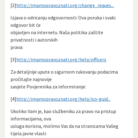
[2]
http://imamopravoznati.org/change_reques...
Izjava o odricanju odgovornosti: Ova poruka i svaki
odgovor bit će
objavljen na internetu. Naša politika zaštite
privatnosti i autorskih
prava:
[3]
http://imamopravoznati.org/help/officers
Za detaljnije upute o sigurnom rukovanju podacima
pročitajte najnovije
savjete Povjerenika za informiranje:
[4]
http://imamopravoznati.org/help/ico-guid...
Ukoliko Vam je, kao službeniku za pravo na pristup
informacijama, ova
usluga korisna, molimo Vas da na stranicama Vašeg
tijela javne vlasti