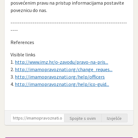
posvećenim pravu na pristup informacijama postavite
poveznicu do nas.
---------------------------------------------------------------
----
References
Visible links
1.
http://www.imz.hr/o-zavodu/pravo-na-pris...
2.
http://imamopravoznati.org/change_reques...
3.
http://imamopravoznati.org/help/officers
4.
http://imamopravoznati.org/help/ico-guid...
Spojite s ovim
Izvješće