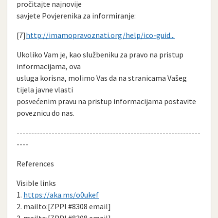
pročitajte najnovije
savjete Povjerenika za informiranje:
[7]
http://imamopravoznati.org/help/ico-guid...
Ukoliko Vam je, kao službeniku za pravo na pristup
informacijama, ova
usluga korisna, molimo Vas da na stranicama Vašeg
tijela javne vlasti
posvećenim pravu na pristup informacijama postavite
poveznicu do nas.
---------------------------------------------------------------
----
References
Visible links
1.
https://aka.ms/o0ukef
2. mailto:[ZPPI #8308 email]
3. mailto:[ZPPI #8308 email]