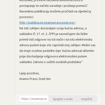
postupanju te načelu suradnje i pružanja pomoći.'
Navedenu publikaciju možete pročitati na sljedećoj
poveznici:
http://publikacije.imamopravoznati.org/
Na Vaš zahtjev dostavljam svoju kućnu adresu, a
sukladno čl. 17. st. 2. ZPPI-ja naznačujem da želim
primiti Vaš odgovor na isti način i na istu elektronsku
adresu putem koje ste zaprimili moj zahtjev. Molim vas
da moje osobne podatke (npr. kućna adresa) uklonite
prije dostavljanja odgovora elektronskim putem
sukladno Zakonu o zaštiti osobnih podataka."
Lijep pozdrav,
Imamo Pravo Znati tim
Spojite s ovim
Izvješće