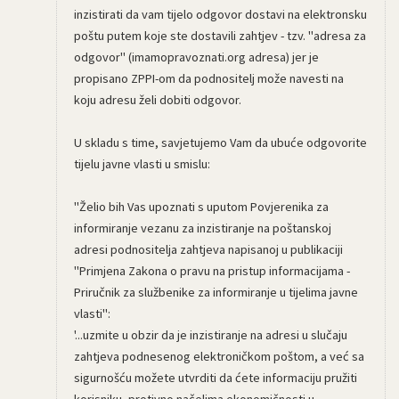
inzistirati da vam tijelo odgovor dostavi na elektronsku
poštu putem koje ste dostavili zahtjev - tzv. "adresa za
odgovor" (imamopravoznati.org adresa) jer je
propisano ZPPI-om da podnositelj može navesti na
koju adresu želi dobiti odgovor.
U skladu s time, savjetujemo Vam da ubuće odgovorite
tijelu javne vlasti u smislu:
"Želio bih Vas upoznati s uputom Povjerenika za
informiranje vezanu za inzistiranje na poštanskoj
adresi podnositelja zahtjeva napisanoj u publikaciji
"Primjena Zakona o pravu na pristup informacijama -
Priručnik za službenike za informiranje u tijelima javne
vlasti":
'...uzmite u obzir da je inzistiranje na adresi u slučaju
zahtjeva podnesenog elektroničkom poštom, a već sa
sigurnošću možete utvrditi da ćete informaciju pružiti
korisniku, protivno načelima ekonomičnosti u