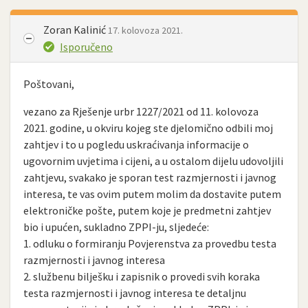
Zoran Kalinić
17. kolovoza 2021.
Isporučeno
Poštovani,
vezano za Rješenje urbr 1227/2021 od 11. kolovoza
2021. godine, u okviru kojeg ste djelomično odbili moj
zahtjev i to u pogledu uskraćivanja informacije o
ugovornim uvjetima i cijeni, a u ostalom dijelu udovoljili
zahtjevu, svakako je sporan test razmjernosti i javnog
interesa, te vas ovim putem molim da dostavite putem
elektroničke pošte, putem koje je predmetni zahtjev
bio i upućen, sukladno ZPPI-ju, sljedeće:
1. odluku o formiranju Povjerenstva za provedbu testa
razmjernosti i javnog interesa
2. službenu bilješku i zapisnik o provedi svih koraka
testa razmjernosti i javnog interesa te detaljnu