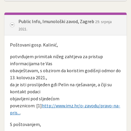
Public Info, Imunološki zavod, Zagreb
29. srpnja
2021.
Poštovani gosp. Kalinić,
potvrđujem primitak nižeg zahtjeva za pristup
informacijama te Vas
obavještavam, s obzirom da koristim godišnji odmor do
13. kolovoza 2021.,
da je isti proslijeđen gđi Pelin na rješavanje, a čiji su
kontakt podaci
objavljeni pod sljedećom
poveznicom: [1]
http://www.imz.hr/o-zavodu/pravo-na-
pris...
.
S poštovanjem,