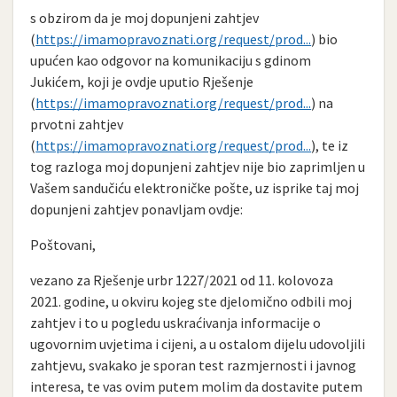
s obzirom da je moj dopunjeni zahtjev
(
https://imamopravoznati.org/request/prod...
) bio
upućen kao odgovor na komunikaciju s gdinom
Jukićem, koji je ovdje uputio Rješenje
(
https://imamopravoznati.org/request/prod...
) na
prvotni zahtjev
(
https://imamopravoznati.org/request/prod...
), te iz
tog razloga moj dopunjeni zahtjev nije bio zaprimljen u
Vašem sandučiću elektroničke pošte, uz isprike taj moj
dopunjeni zahtjev ponavljam ovdje:
Poštovani,
vezano za Rješenje urbr 1227/2021 od 11. kolovoza
2021. godine, u okviru kojeg ste djelomično odbili moj
zahtjev i to u pogledu uskraćivanja informacije o
ugovornim uvjetima i cijeni, a u ostalom dijelu udovoljili
zahtjevu, svakako je sporan test razmjernosti i javnog
interesa, te vas ovim putem molim da dostavite putem