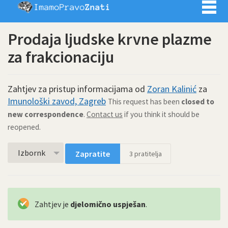
Imamo pra
Prodaja ljudske krvne plazme
za frakcionaciju
Zahtjev za pristup informacijama od
Zoran Kalinić
za
Imunološki zavod, Zagreb
This request has been
closed to
new correspondence
.
Contact us
if you think it should be
reopened.
Izbornk
Zapratite
3
pratitelja
Zahtjev je
djelomično uspješan
.