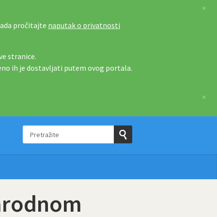
×
tada pročitajte
naputak o privatnosti
e stranice.
eno ih je dostavljati putem ovog portala.
×
Pretražite
e
Pošaljite
upit
narodnom