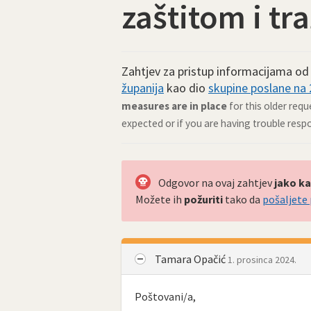
zaštitom i tr
Zahtjev za pristup informacijama o
županija
kao dio
skupine poslane na 2
measures are in place
for this older requ
expected or if you are having trouble resp
Odgovor na ovaj zahtjev
jako ka
Možete ih
požuriti
tako da
pošaljete
Tamara Opačić
1. prosinca 2024.
Poštovani/a,