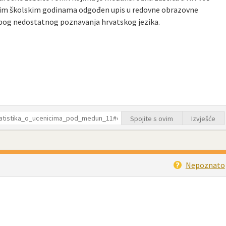
enim školskim godinama odgođen upis u redovne obrazovne
zbog nedostatnog poznavanja hrvatskog jezika.
Spojite s ovim
Izvješće
Nepoznato