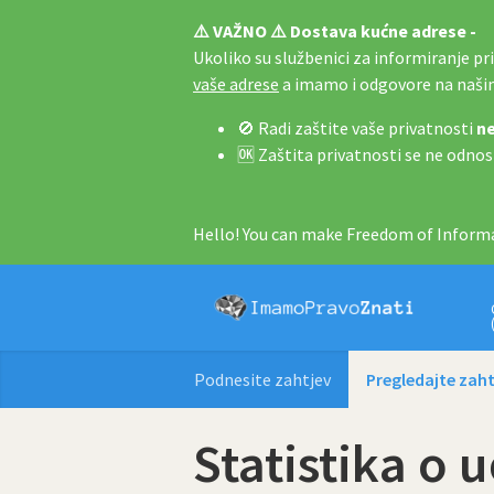
⚠️ VAŽNO ⚠️ Dostava kućne adrese -
Ukoliko su službenici za informiranje pri 
vaše adrese
a imamo i odgovore na naš
🚫 Radi zaštite vaše privatnosti
ne
🆗 Zaštita privatnosti se ne odnos
Hello! You can make Freedom of Informa
Podnesite zahtjev
Pregledajte zaht
Statistika 