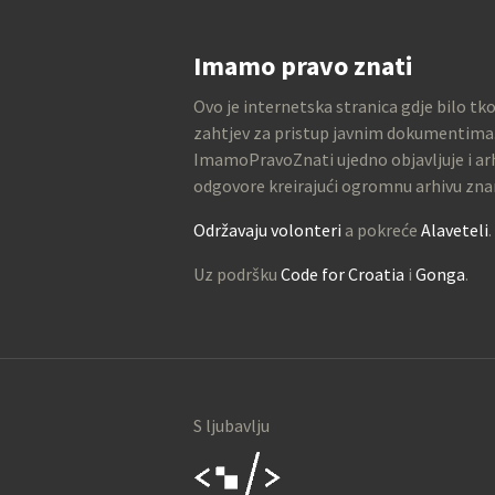
Imamo pravo znati
Ovo je internetska stranica gdje bilo tk
zahtjev za pristup javnim dokumentima
ImamoPravoZnati ujedno objavljuje i arh
odgovore kreirajući ogromnu arhivu zna
Održavaju volonteri
a pokreće
Alaveteli
.
Uz podršku
Code for Croatia
i
Gonga
.
S ljubavlju