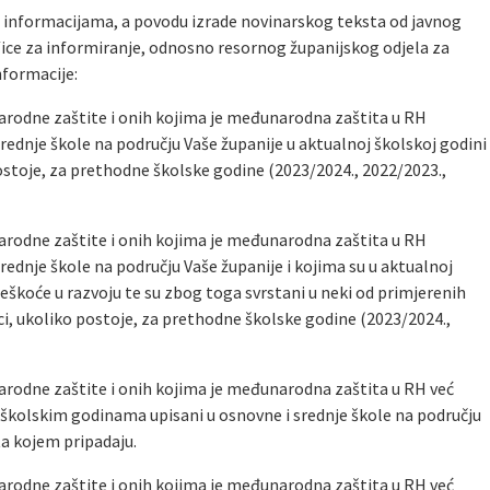
 informacijama, a povodu izrade novinarskog teksta od javnog
ice za informiranje, odnosno resornog županijskog odjela za
nformacije:
narodne zaštite i onih kojima je međunarodna zaštita u RH
rednje škole na području Vaše županije u aktualnoj školskoj godini
postoje, za prethodne školske godine (2023/2024., 2022/2023.,
narodne zaštite i onih kojima je međunarodna zaštita u RH
rednje škole na području Vaše županije i kojima su u aktualnoj
eškoće u razvoju te su zbog toga svrstani u neki od primjerenih
i, ukoliko postoje, za prethodne školske godine (2023/2024.,
narodne zaštite i onih kojima je međunarodna zaštita u RH već
 školskim godinama upisani u osnovne i srednje škole na području
ta kojem pripadaju.
narodne zaštite i onih kojima je međunarodna zaštita u RH već