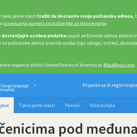
tijelu javne vlasti
tražili da dostavite svoju poštansku adresu
, 
im
stranicama pomoći za službenike za informiranje
.
 dostavljajte osobne podatke
poput poštanske adrese putem ov
i na poštanske adrese pravnih osoba (npr. udruge, tvrtke), dozvolj
tion requests within United States of America at
MuckRock.com
.
Imamo pravo znati
Prijavite se ili registrirajt
Change language
(Hrvatski)
jeve
Tijela javne vlasti
Pomoć
Volontirajte
o učenicima pod među