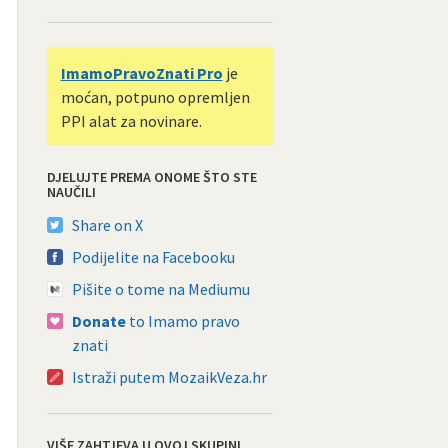
ImamoPravoZnati Pro
je
moćan, potpuno opremljen
PPI alat za novinare.
DJELUJTE PREMA ONOME ŠTO STE
NAUČILI
Share on X
Podijelite na Facebooku
Pišite o tome na Mediumu
Donate
to Imamo pravo
znati
Istraži putem MozaikVeza.hr
VIŠE ZAHTJEVA U OVOJ SKUPINI