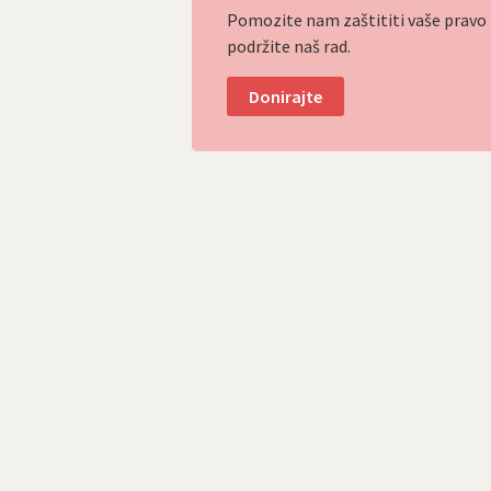
Pomozite nam zaštititi vaše pravo p
podržite naš rad.
Donirajte