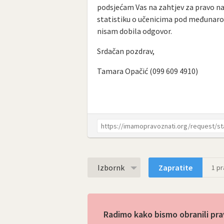
podsjećam Vas na zahtjev za pravo na 
statistiku o učenicima pod međunarod
nisam dobila odgovor.
Srdačan pozdrav,
Tamara Opačić (099 609 4910)
Izbornk
Zapratite
1
pra
Radimo kako bismo obranili pra