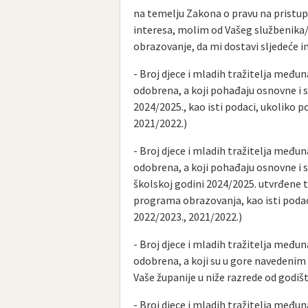
na temelju Zakona o pravu na pristup
interesa, molim od Vašeg službenika/
obrazovanje, da mi dostavi sljedeće i
- Broj djece i mladih tražitelja među
odobrena, a koji pohađaju osnovne i s
2024/2025., kao isti podaci, ukoliko 
2021/2022.)
- Broj djece i mladih tražitelja među
odobrena, a koji pohađaju osnovne i s
školskoj godini 2024/2025. utvrđene t
programa obrazovanja, kao isti podac
2022/2023., 2021/2022.)
- Broj djece i mladih tražitelja među
odobrena, a koji su u gore navedenim
Vaše županije u niže razrede od godiš
- Broj djece i mladih tražitelja među