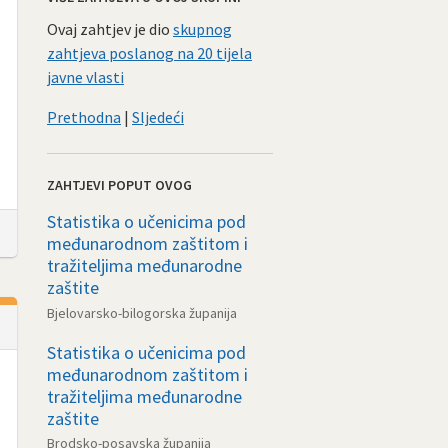
Ovaj zahtjev je dio
skupnog
zahtjeva poslanog na 20 tijela
javne vlasti
Prethodna
|
Sljedeći
ZAHTJEVI POPUT OVOG
Statistika o učenicima pod
međunarodnom zaštitom i
tražiteljima međunarodne
zaštite
Bjelovarsko-bilogorska županija
Statistika o učenicima pod
međunarodnom zaštitom i
tražiteljima međunarodne
zaštite
Brodsko-posavska županija