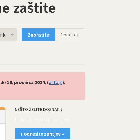
e zaštite
rnk
Zapratite
1
pratitelj
do
16. prosinca 2024.
(
detalji
).
NEŠTO ŽELITE DOZNATI?
Pokrenite vlastiti zahtjev
Podnesite zahtjev »