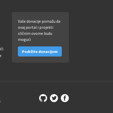
Vaše donacije pomažu da
ovaj portal i projekti
sličnim ovome budu
mogući
ići
Podržite donacijom
e
a
Github
@imamopravoznati
Facebook