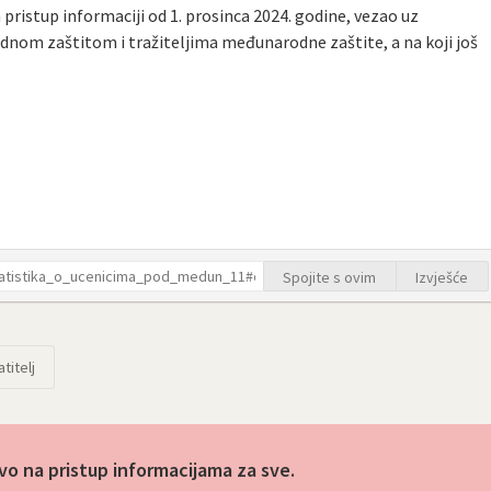
pristup informaciji od 1. prosinca 2024. godine, vezao uz
nom zaštitom i tražiteljima međunarodne zaštite, a na koji još
Spojite s ovim
Izvješće
titelj
vo na pristup informacijama za sve.