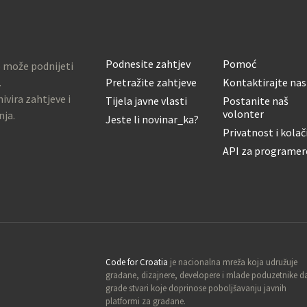
Podnesite zahtjev
Pomoć
o može podnijeti
.
Pretražite zahtjeve
Kontaktirajte nas
ivira zahtjeve i
Tijela javne vlasti
Postanite naš
volonter
nja.
Jeste li novinar_ka?
Privatnost i kolač
API za programer
Code for Croatia
je nacionalna mreža koja udružuje
građane, dizajnere, developere i mlade poduzetnike d
grade stvari koje doprinose poboljšavanju javnih
platformi za građane.