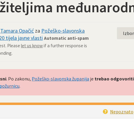
ažiteljima međunarodn
d
Tamara Opačić
za
Požeško-slavonska
Izbo
0 tijela javne vlasti
Automatic anti-spam
est. Please
let us know
if a further response is
onding.
sni
. Po zakonu,
Požeško-slavonska županija
je
trebao odgovoriti
 požurnicu
.
Nepoznato