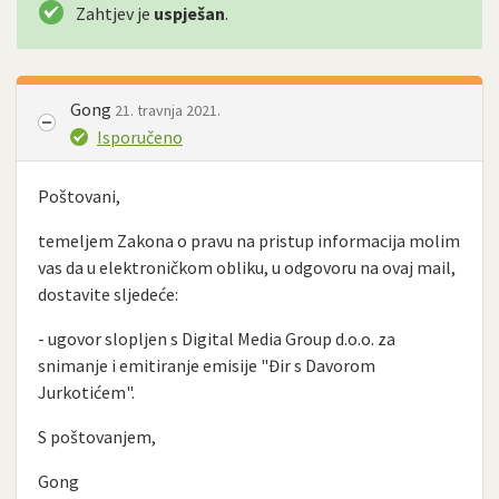
Zahtjev je
uspješan
.
Gong
21. travnja 2021.
Isporučeno
Poštovani,
temeljem Zakona o pravu na pristup informacija molim
vas da u elektroničkom obliku, u odgovoru na ovaj mail,
dostavite sljedeće:
- ugovor slopljen s Digital Media Group d.o.o. za
snimanje i emitiranje emisije "Đir s Davorom
Jurkotićem".
S poštovanjem,
Gong