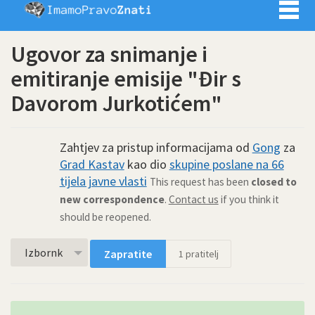
Imamo pra
Ugovor za snimanje i
emitiranje emisije "Đir s
Davorom Jurkotićem"
Zahtjev za pristup informacijama od
Gong
za
Grad Kastav
kao dio
skupine poslane na 66
tijela javne vlasti
This request has been
closed to
new correspondence
.
Contact us
if you think it
should be reopened.
Izbornk
Zapratite
1
pratitelj