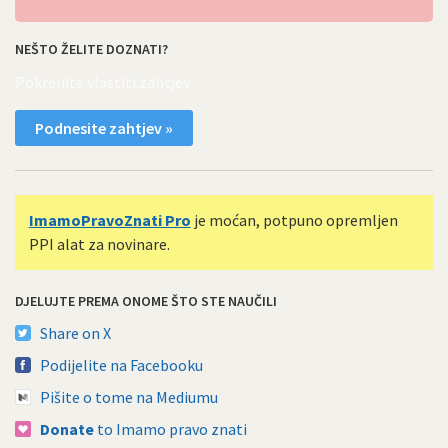
NEŠTO ŽELITE DOZNATI?
Pokrenite vlastiti zahtjev
Podnesite zahtjev »
ImamoPravoZnati Pro
je moćan, potpuno opremljen
PPI alat za novinare.
DJELUJTE PREMA ONOME ŠTO STE NAUČILI
Share on X
Podijelite na Facebooku
Pišite o tome na Mediumu
Donate
to Imamo pravo znati