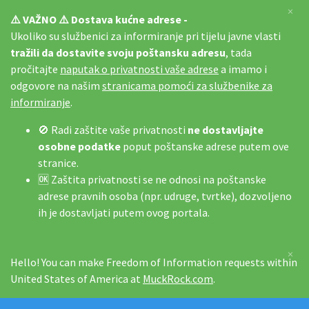
×
⚠️ VAŽNO ⚠️ Dostava kućne adrese -
Ukoliko su službenici za informiranje pri tijelu javne vlasti
tražili da dostavite svoju poštansku adresu
, tada
pročitajte
naputak o privatnosti vaše adrese
a imamo i
odgovore na našim
stranicama pomoći za službenike za
informiranje
.
🚫 Radi zaštite vaše privatnosti
ne dostavljajte
osobne podatke
poput poštanske adrese putem ove
stranice.
🆗 Zaštita privatnosti se ne odnosi na poštanske
adrese pravnih osoba (npr. udruge, tvrtke), dozvoljeno
ih je dostavljati putem ovog portala.
×
Hello! You can make Freedom of Information requests within
United States of America at
MuckRock.com
.