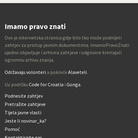
Imamo pravo znati
Ovo je internetska stranica gdje bilo tko može podnijeti
zahtjev za pristup javnim dokumentima. ImamoPravoZnati
ujedno objavljuje i arhivira zahtjeve i odgovore kreirajući
ogromnu arhivu znanja.
Održavaju volonteri
a pokreće
Alaveteli
.
Uz podršku
Code for Croatia
i
Gonga
.
Podnesite zahtjev
Pretražite zahtjeve
Tijela javne vlasti
Jeste li novinar_ka?
Pomoć
Kontaktirajte nas