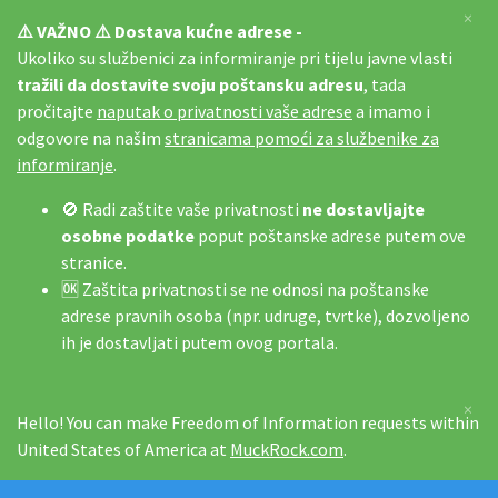
×
⚠️ VAŽNO ⚠️ Dostava kućne adrese -
Ukoliko su službenici za informiranje pri tijelu javne vlasti
tražili da dostavite svoju poštansku adresu
, tada
pročitajte
naputak o privatnosti vaše adrese
a imamo i
odgovore na našim
stranicama pomoći za službenike za
informiranje
.
🚫 Radi zaštite vaše privatnosti
ne dostavljajte
osobne podatke
poput poštanske adrese putem ove
stranice.
🆗 Zaštita privatnosti se ne odnosi na poštanske
adrese pravnih osoba (npr. udruge, tvrtke), dozvoljeno
ih je dostavljati putem ovog portala.
×
Hello! You can make Freedom of Information requests within
United States of America at
MuckRock.com
.