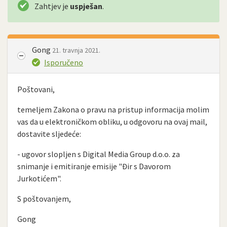
Zahtjev je
uspješan
.
Gong
21. travnja 2021.
Isporučeno
Poštovani,
temeljem Zakona o pravu na pristup informacija molim
vas da u elektroničkom obliku, u odgovoru na ovaj mail,
dostavite sljedeće:
- ugovor slopljen s Digital Media Group d.o.o. za
snimanje i emitiranje emisije "Đir s Davorom
Jurkotićem".
S poštovanjem,
Gong