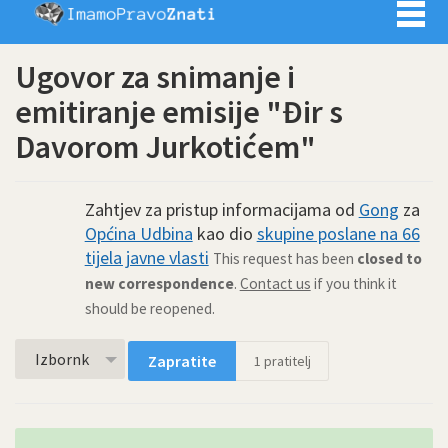
Imamo pra
Ugovor za snimanje i
emitiranje emisije "Đir s
Davorom Jurkotićem"
Zahtjev za pristup informacijama od
Gong
za
Općina Udbina
kao dio
skupine poslane na 66
tijela javne vlasti
This request has been
closed to
new correspondence
.
Contact us
if you think it
should be reopened.
Izbornk
Zapratite
1
pratitelj