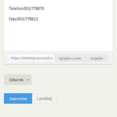
Telefon:053/778070
Faks:053/778613
Spojite s ovim
Izvješće
Izbornk
Zapratite
1
pratitelj