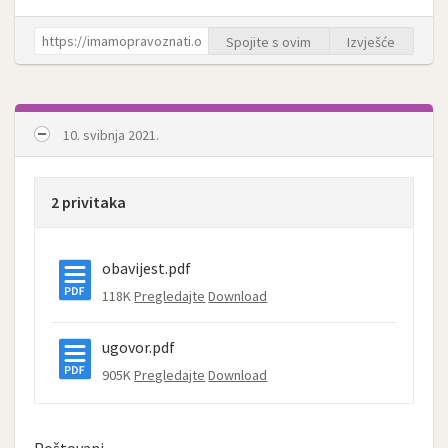
Spojite s ovim
Izvješće
10. svibnja 2021.
2 privitaka
obavijest.pdf
118K
Pregledajte
Download
ugovor.pdf
905K
Pregledajte
Download
Poštovani,