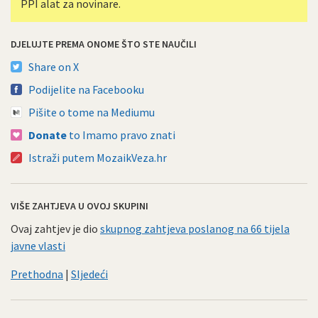
PPI alat za novinare.
DJELUJTE PREMA ONOME ŠTO STE NAUČILI
Share on X
Podijelite na Facebooku
Pišite o tome na Mediumu
Donate
to Imamo pravo znati
Istraži putem MozaikVeza.hr
VIŠE ZAHTJEVA U OVOJ SKUPINI
Ovaj zahtjev je dio
skupnog zahtjeva poslanog na 66 tijela
javne vlasti
Prethodna
|
Sljedeći