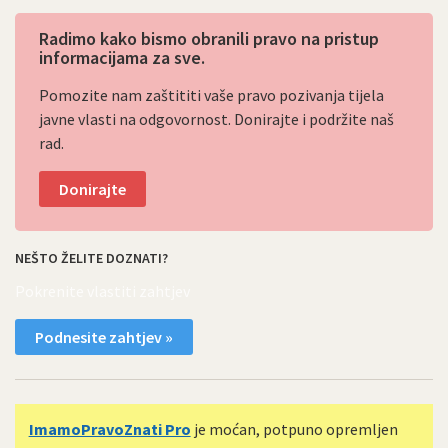
Radimo kako bismo obranili pravo na pristup
informacijama za sve.
Pomozite nam zaštititi vaše pravo pozivanja tijela
javne vlasti na odgovornost. Donirajte i podržite naš
rad.
Donirajte
NEŠTO ŽELITE DOZNATI?
Pokrenite vlastiti zahtjev
Podnesite zahtjev »
ImamoPravoZnati Pro
je moćan, potpuno opremljen