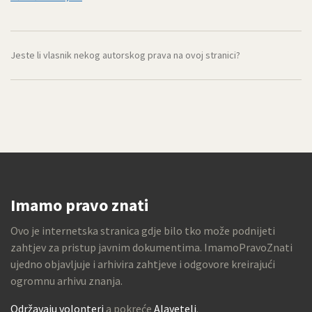
Jeste li vlasnik nekog autorskog prava na ovoj stranici?
Imamo pravo znati
Ovo je internetska stranica gdje bilo tko može podnijeti
zahtjev za pristup javnim dokumentima. ImamoPravoZnati
ujedno objavljuje i arhivira zahtjeve i odgovore kreirajući
ogromnu arhivu znanja.
Održavaju volonteri
a pokreće
Alaveteli
.