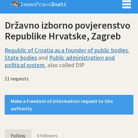
Imamo pra
Državno izborno povjerenstvo
Republike Hrvatske, Zagreb
Republic of Croatia as a founder of public bodies
,
State bodies
and
Public administration and
political system
, also called DIP
11 requests
Make a Freedom of Information request to this
authority
Follow
0
followers