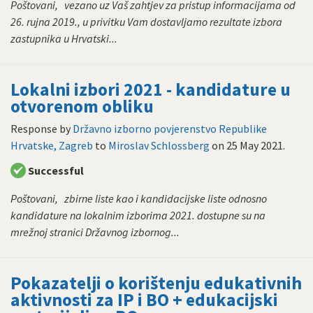
Poštovani, vezano uz Vaš zahtjev za pristup informacijama od
26. rujna 2019., u privitku Vam dostavljamo rezultate izbora
zastupnika u Hrvatski...
Lokalni izbori 2021 - kandidature u
otvorenom obliku
Response by
Državno izborno povjerenstvo Republike
Hrvatske, Zagreb
to
Miroslav Schlossberg
on
25 May 2021
.
Successful
Poštovani, zbirne liste kao i kandidacijske liste odnosno
kandidature na lokalnim izborima 2021. dostupne su na
mrežnoj stranici Državnog izbornog...
Pokazatelji o korištenju edukativnih
aktivnosti za IP i BO + edukacijski