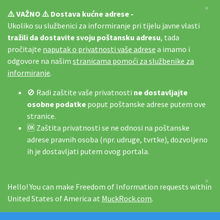
×
⚠️ VAŽNO ⚠️ Dostava kućne adrese -
Ukoliko su službenici za informiranje pri tijelu javne vlasti
tražili da dostavite svoju poštansku adresu
, tada
pročitajte
naputak o privatnosti vaše adrese
a imamo i
odgovore na našim
stranicama pomoći za službenike za
informiranje
.
🚫 Radi zaštite vaše privatnosti
ne dostavljajte
osobne podatke
poput poštanske adrese putem ove
stranice.
🆗 Zaštita privatnosti se ne odnosi na poštanske
adrese pravnih osoba (npr. udruge, tvrtke), dozvoljeno
ih je dostavljati putem ovog portala.
×
Hello! You can make Freedom of Information requests within
United States of America at
MuckRock.com
.