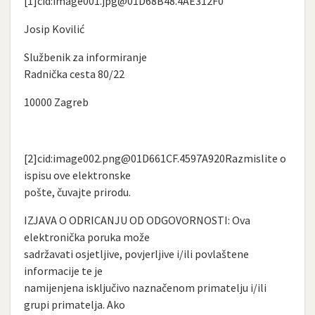
[1]cid:
image001.jpg@01D68B48.4AE312F0
Josip Kovilić
Službenik za informiranje
Radnička cesta 80/22
10000 Zagreb
[2]cid:
image002.png@01D661CF.4597A920Razmislite
o
ispisu ove elektronske
pošte, čuvajte prirodu.
IZJAVA O ODRICANJU OD ODGOVORNOSTI: Ova
elektronička poruka može
sadržavati osjetljive, povjerljive i/ili povlaštene
informacije te je
namijenjena isključivo naznačenom primatelju i/ili
grupi primatelja. Ako