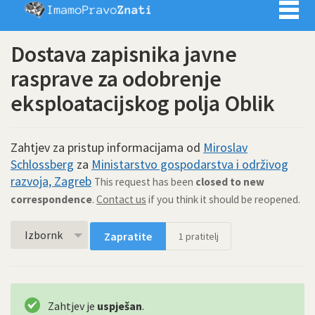
Imamo pra
Dostava zapisnika javne
rasprave za odobrenje
eksploatacijskog polja Oblik
Zahtjev za pristup informacijama od
Miroslav
Schlossberg
za
Ministarstvo gospodarstva i održivog
razvoja, Zagreb
This request has been
closed to new
correspondence
.
Contact us
if you think it should be reopened.
Izbornk
Zapratite
1
pratitelj
Zahtjev je
uspješan
.