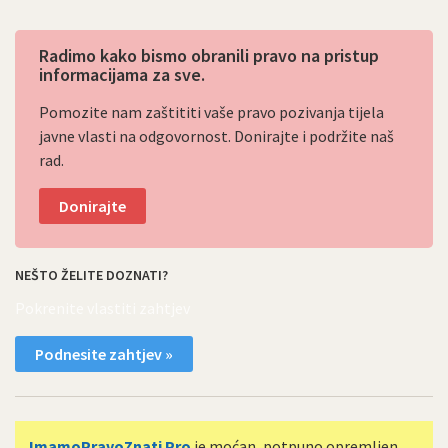
Radimo kako bismo obranili pravo na pristup
informacijama za sve.
Pomozite nam zaštititi vaše pravo pozivanja tijela
javne vlasti na odgovornost. Donirajte i podržite naš
rad.
Donirajte
NEŠTO ŽELITE DOZNATI?
Pokrenite vlastiti zahtjev
Podnesite zahtjev »
ImamoPravoZnati Pro
je moćan, potpuno opremljen