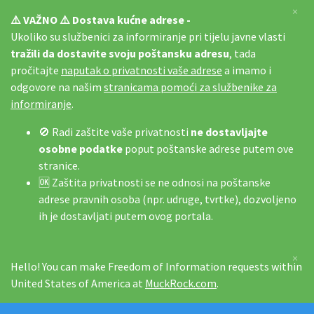
×
⚠️ VAŽNO ⚠️ Dostava kućne adrese -
Ukoliko su službenici za informiranje pri tijelu javne vlasti
tražili da dostavite svoju poštansku adresu
, tada
pročitajte
naputak o privatnosti vaše adrese
a imamo i
odgovore na našim
stranicama pomoći za službenike za
informiranje
.
🚫 Radi zaštite vaše privatnosti
ne dostavljajte
osobne podatke
poput poštanske adrese putem ove
stranice.
🆗 Zaštita privatnosti se ne odnosi na poštanske
adrese pravnih osoba (npr. udruge, tvrtke), dozvoljeno
ih je dostavljati putem ovog portala.
×
Hello! You can make Freedom of Information requests within
United States of America at
MuckRock.com
.