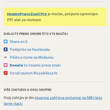
ImamoPravoZnati Pro
je moćan, potpuno opremljen
PPI alat za novinare.
DJELUJTE PREMA ONOME ŠTO STE NAUČILI
Share on X
Podijelite na Facebooku
Pišite o tome na Mediumu
Donate
to Imamo pravo znati
Istraži putem MozaikVeza.hr
VIŠE ZAHTJEVA U OVOJ SKUPINI
Ovaj zahtjev je dio
skupnog zahtjeva poslanog na 588 tijela
javne vlasti