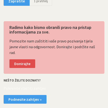
Zapratite
1
pratitelj
Radimo kako bismo obranili pravo na pristup
informacijama za sve.
Pomozite nam zaštititi vaše pravo pozivanja tijela
javne vlasti na odgovornost. Donirajte i podržite naš
rad.
Donirajte
NEŠTO ŽELITE DOZNATI?
Pokrenite vlastiti zahtjev
Podnesite zahtjev »