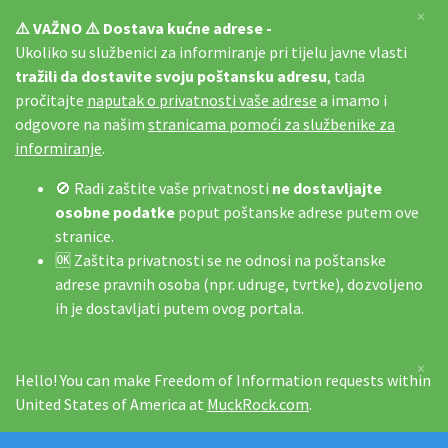
×
⚠️ VAŽNO ⚠️ Dostava kućne adrese -
Ukoliko su službenici za informiranje pri tijelu javne vlasti
tražili da dostavite svoju poštansku adresu
, tada
pročitajte
naputak o privatnosti vaše adrese
a imamo i
odgovore na našim
stranicama pomoći za službenike za
informiranje
.
🚫 Radi zaštite vaše privatnosti
ne dostavljajte
osobne podatke
poput poštanske adrese putem ove
stranice.
🆗 Zaštita privatnosti se ne odnosi na poštanske
adrese pravnih osoba (npr. udruge, tvrtke), dozvoljeno
ih je dostavljati putem ovog portala.
×
Hello! You can make Freedom of Information requests within
United States of America at
MuckRock.com
.