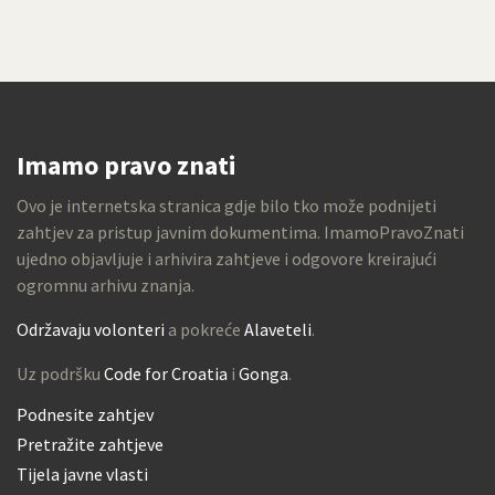
Imamo pravo znati
Ovo je internetska stranica gdje bilo tko može podnijeti
zahtjev za pristup javnim dokumentima. ImamoPravoZnati
ujedno objavljuje i arhivira zahtjeve i odgovore kreirajući
ogromnu arhivu znanja.
Održavaju volonteri
a pokreće
Alaveteli
.
Uz podršku
Code for Croatia
i
Gonga
.
Podnesite zahtjev
Pretražite zahtjeve
Tijela javne vlasti