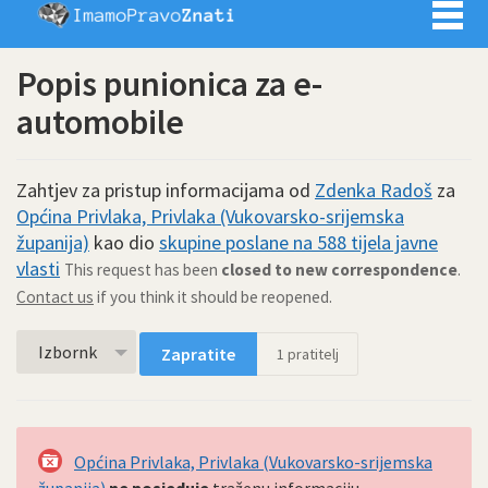
Imamo pra
Popis punionica za e-
automobile
Zahtjev za pristup informacijama od
Zdenka Radoš
za
Općina Privlaka, Privlaka (Vukovarsko-srijemska
županija)
kao dio
skupine poslane na 588 tijela javne
vlasti
This request has been
closed to new correspondence
.
Contact us
if you think it should be reopened.
Izbornk
Zapratite
1
pratitelj
Općina Privlaka, Privlaka (Vukovarsko-srijemska