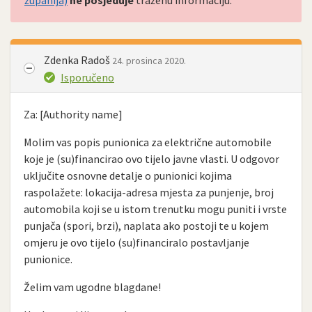
županija)
ne posjeduje
traženu informaciju.
Zdenka Radoš
24. prosinca 2020.
Isporučeno
Za: [Authority name]
Molim vas popis punionica za električne automobile
koje je (su)financirao ovo tijelo javne vlasti. U odgovor
uključite osnovne detalje o punionici kojima
raspolažete: lokacija-adresa mjesta za punjenje, broj
automobila koji se u istom trenutku mogu puniti i vrste
punjača (spori, brzi), naplata ako postoji te u kojem
omjeru je ovo tijelo (su)financiralo postavljanje
punionice.
Želim vam ugodne blagdane!