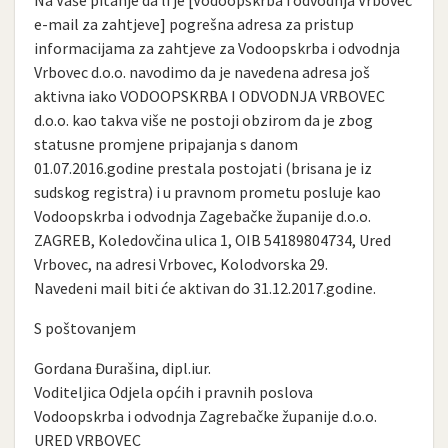
e-mail za zahtjeve] pogrešna adresa za pristup
informacijama za zahtjeve za Vodoopskrba i odvodnja
Vrbovec d.o.o. navodimo da je navedena adresa još
aktivna iako VODOOPSKRBA I ODVODNJA VRBOVEC
d.o.o. kao takva više ne postoji obzirom da je zbog
statusne promjene pripajanja s danom
01.07.2016.godine prestala postojati (brisana je iz
sudskog registra) i u pravnom prometu posluje kao
Vodoopskrba i odvodnja Zagebačke županije d.o.o.
ZAGREB, Koledovčina ulica 1, OIB 54189804734, Ured
Vrbovec, na adresi Vrbovec, Kolodvorska 29.
Navedeni mail biti će aktivan do 31.12.2017.godine.
S poštovanjem
Gordana Đurašina, dipl.iur.
Voditeljica Odjela općih i pravnih poslova
Vodoopskrba i odvodnja Zagrebačke županije d.o.o.
URED VRBOVEC