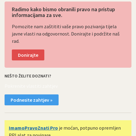
Radimo kako bismo obranili pravo na pristup
informacijama za sve.
Pomozite nam zaštititi vaše pravo pozivanja tijela
javne vlasti na odgovornost. Donirajte i podržite naš
rad.
Donirajte
NEŠTO ŽELITE DOZNATI?
Pokrenite vlastiti zahtjev
Podnesite zahtjev »
ImamoPravoZnati Pro
je moćan, potpuno opremljen
PPI alat za novinare.