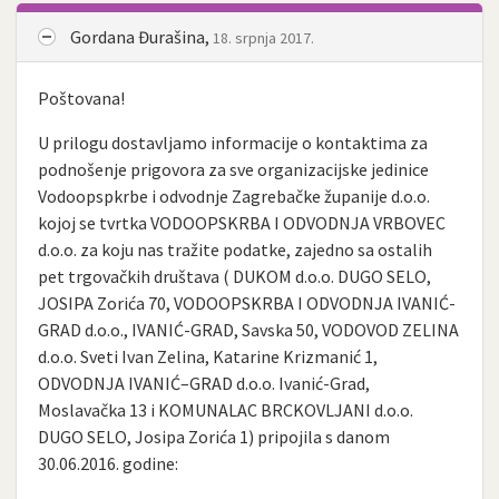
Gordana Đurašina,
18. srpnja 2017.
Poštovana!
U prilogu dostavljamo informacije o kontaktima za
podnošenje prigovora za sve organizacijske jedinice
Vodoopspkrbe i odvodnje Zagrebačke županije d.o.o.
kojoj se tvrtka VODOOPSKRBA I ODVODNJA VRBOVEC
d.o.o. za koju nas tražite podatke, zajedno sa ostalih
pet trgovačkih društava ( DUKOM d.o.o. DUGO SELO,
JOSIPA Zorića 70, VODOOPSKRBA I ODVODNJA IVANIĆ-
GRAD d.o.o., IVANIĆ-GRAD, Savska 50, VODOVOD ZELINA
d.o.o. Sveti Ivan Zelina, Katarine Krizmanić 1,
ODVODNJA IVANIĆ–GRAD d.o.o. Ivanić-Grad,
Moslavačka 13 i KOMUNALAC BRCKOVLJANI d.o.o.
DUGO SELO, Josipa Zorića 1) pripojila s danom
30.06.2016. godine: