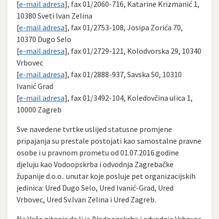
[
e-mail adresa
], fax 01/2060-716, Katarine Krizmanić 1,
10380 Sveti Ivan Zelina
[
e-mail adresa
], fax 01/2753-108, Josipa Zorića 70,
10370 Dugo Selo
[
e-mail adresa
], fax 01/2729-121, Kolodvorska 29, 10340
Vrbovec
[
e-mail adresa
], fax 01/2888-937, Savska 50, 10310
Ivanić Grad
[
e-mail adresa
], fax 01/3492-104, Koledovčina ulica 1,
10000 Zagreb
Sve navedene tvrtke uslijed statusne promjene
pripajanja su prestale postojati kao samostalne pravne
osobe i u pravnom prometu od 01.07.2016.godine
djeluju kao Vodoopskrba i odvodnja Zagrebačke
županije d.o.o.. unutar koje posluje pet organizacijskih
jedinica: Ured Dugo Selo, Ured Ivanić-Grad, Ured
Vrbovec, Ured Sv.Ivan Zelina i Ured Zagreb.
Na Vaše pitanje da li je [Vodoopskrba i odvodnja Vrbovec