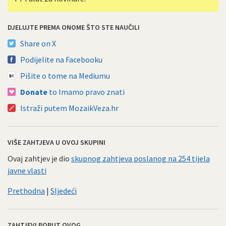
DJELUJTE PREMA ONOME ŠTO STE NAUČILI
Share on X
Podijelite na Facebooku
Pišite o tome na Mediumu
Donate
to Imamo pravo znati
Istraži putem MozaikVeza.hr
VIŠE ZAHTJEVA U OVOJ SKUPINI
Ovaj zahtjev je dio
skupnog zahtjeva poslanog na 254 tijela
javne vlasti
Prethodna
|
Sljedeći
ZAHTJEVI POPUT OVOG