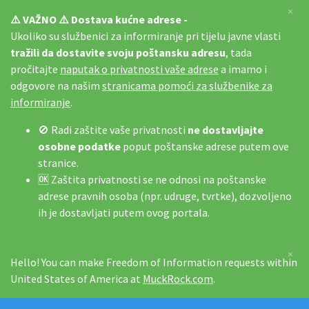
×
⚠️ VAŽNO ⚠️ Dostava kućne adrese -
Ukoliko su službenici za informiranje pri tijelu javne vlasti
tražili da dostavite svoju poštansku adresu
, tada
pročitajte
naputak o privatnosti vaše adrese
a imamo i
odgovore na našim
stranicama pomoći za službenike za
informiranje
.
🚫 Radi zaštite vaše privatnosti
ne dostavljajte
osobne podatke
poput poštanske adrese putem ove
stranice.
🆗 Zaštita privatnosti se ne odnosi na poštanske
adrese pravnih osoba (npr. udruge, tvrtke), dozvoljeno
ih je dostavljati putem ovog portala.
×
Hello! You can make Freedom of Information requests within
United States of America at
MuckRock.com
.