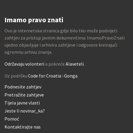
Imamo pravo znati
Ovo je internetska stranica gdje bilo tko može podnijeti
zahtjev za pristup javnim dokumentima. ImamoPravoZnati
ujedno objavljuje i arhivira zahtjeve i odgovore kreirajući
ogromnu arhivu znanja.
Održavaju volonteri
a pokreće
Alaveteli
.
Uz podršku
Code for Croatia
i
Gonga
.
Podnesite zahtjev
Pretražite zahtjeve
Tijela javne vlasti
Jeste li novinar_ka?
Pomoć
Kontaktirajte nas