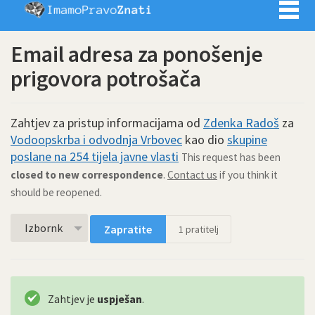
Imamo pra
Email adresa za ponošenje
prigovora potrošača
Zahtjev za pristup informacijama od
Zdenka Radoš
za
Vodoopskrba i odvodnja Vrbovec
kao dio
skupine
poslane na 254 tijela javne vlasti
This request has been
closed to new correspondence
.
Contact us
if you think it
should be reopened.
Izbornk
Zapratite
1
pratitelj
Zahtjev je
uspješan
.