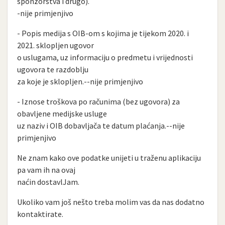
sponzorstva i drugo).
-nije primjenjivo
- Popis medija s OIB-om s kojima je tijekom 2020. i
2021. sklopljen ugovor
o uslugama, uz informaciju o predmetu i vrijednosti
ugovora te razdoblju
za koje je sklopljen.--nije primjenjivo
- Iznose troškova po računima (bez ugovora) za
obavljene medijske usluge
uz naziv i OIB dobavljača te datum plaćanja.--nije
primjenjivo
Ne znam kako ove podatke unijeti u traženu aplikaciju
pa vam ih na ovaj
naćin dostavlJam.
Ukoliko vam još nešto treba molim vas da nas dodatno
kontaktirate.