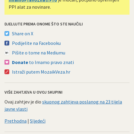
PPI alat za novinare.
DJELUJTE PREMA ONOME ŠTO STE NAUČILI
Share on X
Podijelite na Facebooku
Pišite o tome na Mediumu
Donate
to Imamo pravo znati
Istraži putem MozaikVeza.hr
VIŠE ZAHTJEVA U OVOJ SKUPINI
Ovaj zahtjev je dio
skupnog zahtjeva poslanog na 23 tijela
javne vlasti
Prethodna
|
Sljedeći