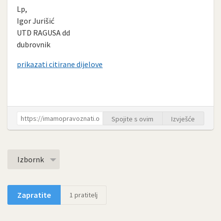
Lp,
Igor Jurišić
UTD RAGUSA dd
dubrovnik
prikazati citirane dijelove
Spojite s ovim
Izvješće
Izbornk
Zapratite
1
pratitelj