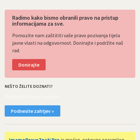
Radimo kako bismo obranili pravo na pristup
informacijama za sve.
Pomozite nam zaštititi vaše pravo pozivanja tijela
javne vlasti na odgovornost. Donirajte i podržite naš
rad.
Donirajte
NEŠTO ŽELITE DOZNATI?
Pokrenite vlastiti zahtjev
Podnesite zahtjev »
ImamoPravoZnati Pro
je moćan, potpuno opremljen