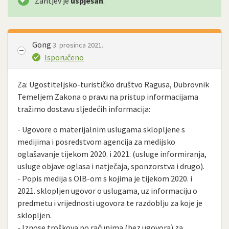
Zahtjev je
uspješan
.
Gong
3. prosinca 2021.
Isporučeno
Za: Ugostiteljsko-turističko društvo Ragusa, Dubrovnik
Temeljem Zakona o pravu na pristup informacijama
tražimo dostavu sljedećih informacija:
- Ugovore o materijalnim uslugama sklopljene s
medijima i posredstvom agencija za medijsko
oglašavanje tijekom 2020. i 2021. (usluge informiranja,
usluge objave oglasa i natječaja, sponzorstva i drugo).
- Popis medija s OIB-om s kojima je tijekom 2020. i
2021. sklopljen ugovor o uslugama, uz informaciju o
predmetu i vrijednosti ugovora te razdoblju za koje je
sklopljen.
- Iznose troškova po računima (bez ugovora) za