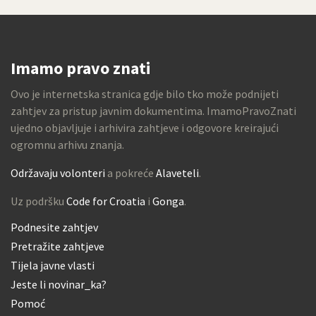
Imamo pravo znati
Ovo je internetska stranica gdje bilo tko može podnijeti
zahtjev za pristup javnim dokumentima. ImamoPravoZnati
ujedno objavljuje i arhivira zahtjeve i odgovore kreirajući
ogromnu arhivu znanja.
Održavaju volonteri
a pokreće
Alaveteli
.
Uz podršku
Code for Croatia
i
Gonga
.
Podnesite zahtjev
Pretražite zahtjeve
Tijela javne vlasti
Jeste li novinar_ka?
Pomoć