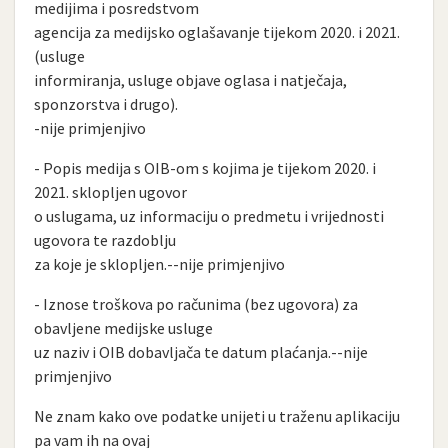
medijima i posredstvom
agencija za medijsko oglašavanje tijekom 2020. i 2021.
(usluge
informiranja, usluge objave oglasa i natječaja,
sponzorstva i drugo).
-nije primjenjivo
- Popis medija s OIB-om s kojima je tijekom 2020. i
2021. sklopljen ugovor
o uslugama, uz informaciju o predmetu i vrijednosti
ugovora te razdoblju
za koje je sklopljen.--nije primjenjivo
- Iznose troškova po računima (bez ugovora) za
obavljene medijske usluge
uz naziv i OIB dobavljača te datum plaćanja.--nije
primjenjivo
Ne znam kako ove podatke unijeti u traženu aplikaciju
pa vam ih na ovaj