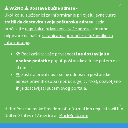
×
⚠️ VAŽNO ⚠️ Dostava kućne adrese -
Ukoliko su službenici za informiranje pri tijelu javne vlasti
tražili da dostavite svoju poštansku adresu
, tada
pročitajte
naputak o privatnosti vaše adrese
a imamo i
odgovore na našim
stranicama pomoći za službenike za
informiranje
.
🚫 Radi zaštite vaše privatnosti
ne dostavljajte
osobne podatke
poput poštanske adrese putem ove
stranice.
🆗 Zaštita privatnosti se ne odnosi na poštanske
adrese pravnih osoba (npr. udruge, tvrtke), dozvoljeno
ih je dostavljati putem ovog portala.
×
Hello! You can make Freedom of Information requests within
United States of America at
MuckRock.com
.