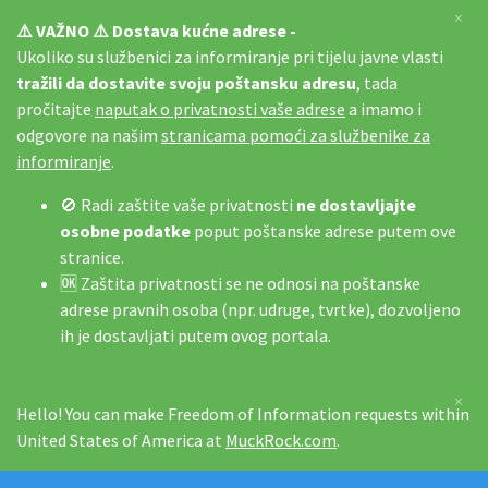
×
⚠️ VAŽNO ⚠️ Dostava kućne adrese -
Ukoliko su službenici za informiranje pri tijelu javne vlasti
tražili da dostavite svoju poštansku adresu
, tada
pročitajte
naputak o privatnosti vaše adrese
a imamo i
odgovore na našim
stranicama pomoći za službenike za
informiranje
.
🚫 Radi zaštite vaše privatnosti
ne dostavljajte
osobne podatke
poput poštanske adrese putem ove
stranice.
🆗 Zaštita privatnosti se ne odnosi na poštanske
adrese pravnih osoba (npr. udruge, tvrtke), dozvoljeno
ih je dostavljati putem ovog portala.
×
Hello! You can make Freedom of Information requests within
United States of America at
MuckRock.com
.