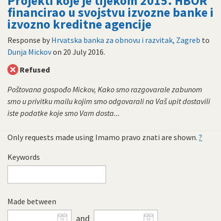
Projekti koje je tijekom 2015. HBOR
financirao u svojstvu izvozne banke i
izvozno kreditne agencije
Response by
Hrvatska banka za obnovu i razvitak, Zagreb
to
Dunja Mickov
on
20 July 2016
.
Refused
Poštovana gospođo Mickov, Kako smo razgovarale zabunom
smo u privitku mailu kojim smo odgovarali na Vaš upit dostavili
iste podatke koje smo Vam dosta...
Only requests made using Imamo pravo znati are shown.
?
Keywords
Made between
and