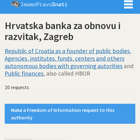
Imamo pra
Hrvatska banka za obnovu i
razvitak, Zagreb
Republic of Croatia as a founder of public bodies
,
Agencies, institutes, funds, centers and others
autonomous bodies with governing autorities
and
Public finances
, also called HBOR
10 requests
Make a Freedom of Information request to this
authority