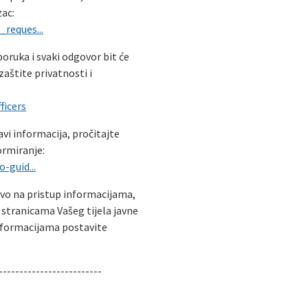
zac:
reques...
poruka i svaki odgovor bit će
zaštite privatnosti i
ficers
avi informacija, pročitajte
ormiranje:
-guid...
avo na pristup informacijama,
 stranicama Vašeg tijela javne
informacijama postavite
-------------------------