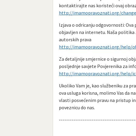
kontaktirajte nas koristeći ovaj obra
http://imamopravoznati.org/change_
Izjava o odricanju odgovornosti: Ova 
objavljen na internetu. Naša politika 
autorskih prava
http://imamopravoznati.org/help/of
Za detaljnije smjernice o sigurnoj obj
posljednje savjete Povjerenika za inf
http://imamopravoznati.org/help/ico
Ukoliko Vam je, kao službeniku za pr
ova usluga korisna, molimo Vas da na
vlasti posvećenim pravu na pristup 
poveznicu do nas.
------------------------------------------