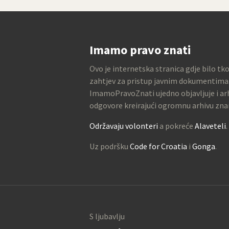
Imamo pravo znati
Ovo je internetska stranica gdje bilo tk
zahtjev za pristup javnim dokumentima
ImamoPravoZnati ujedno objavljuje i arh
odgovore kreirajući ogromnu arhivu zna
Održavaju volonteri
a pokreće
Alaveteli
.
Uz podršku
Code for Croatia
i
Gonga
.
S ljubavlju