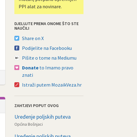
PPI alat za novinare.
DJELUJTE PREMA ONOME ŠTO STE
NAUČILI
Share on X
Podijelite na Facebooku
Pišite o tome na Mediumu
Donate
to Imamo pravo
znati
Istraži putem MozaikVeza.hr
ZAHTJEVI POPUT OVOG
Uređenje poljskih puteva
Općina Bošnjaci
Uređenje poljskih puteva