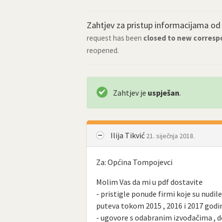
Zahtjev za pristup informacijama o
request has been
closed to new corres
reopened.
Zahtjev je
uspješan
.
Ilija Tikvić
21. siječnja 2018.
Za: Općina Tompojevci
Molim Vas da mi u pdf dostavite
- pristigle ponude firmi koje su nud
puteva tokom 2015 , 2016 i 2017 godi
- ugovore s odabranim izvođačima , 