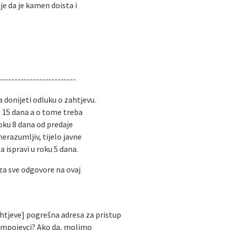
e da je kamen doista i
-------------------------
a donijeti odluku o zahtjevu.
h 15 dana a o tome treba
roku 8 dana od predaje
nerazumljiv, tijelo javne
a ispravi u roku 5 dana.
za sve odgovore na ovaj
ahtjeve] pogrešna adresa za pristup
ompojevci? Ako da, molimo