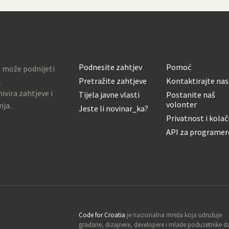
Podnesite zahtjev
Pomoć
o može podnijeti
.
Pretražite zahtjeve
Kontaktirajte nas
ivira zahtjeve i
Tijela javne vlasti
Postanite naš
volonter
nja.
Jeste li novinar_ka?
Privatnost i kolač
API za programer
Code for Croatia
je nacionalna mreža koja udružuje
građane, dizajnere, developere i mlade poduzetnike d