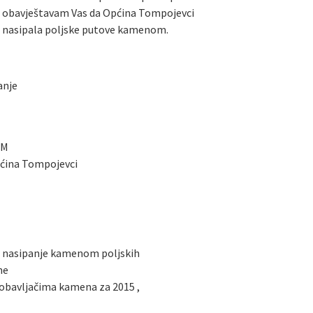
), obavještavam Vas da Općina Tompojevci
je nasipala poljske putove kamenom.
anje
AM
pćina Tompojevci
ile nasipanje kamenom poljskih
ne
dobavljačima kamena za 2015 ,