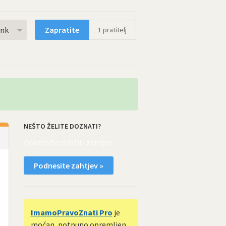
rnk
Zapratite
1
pratitelj
NEŠTO ŽELITE DOZNATI?
Pokrenite vlastiti zahtjev
Podnesite zahtjev »
ImamoPravoZnati Pro
je
moćan, potpuno opremljen