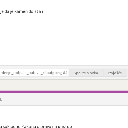
e da je kamen doista i
Spojite s ovim
Izvješće
8.
, a sukladno Zakonu o pravu na pristup