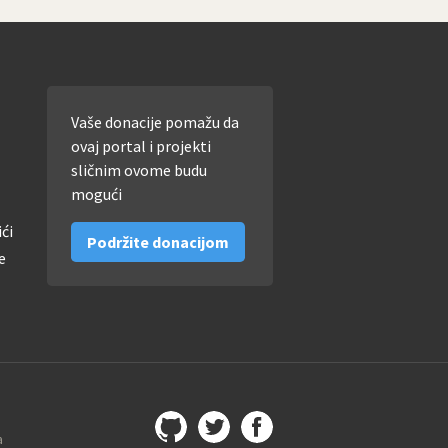
Vaše donacije pomažu da
ovaj portal i projekti
sličnim ovome budu
mogući
ići
Podržite donacijom
e
a