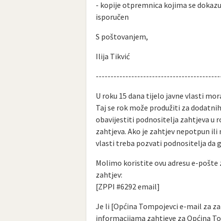
- kopije otpremnica kojima se dokazuj
isporučen
S poštovanjem,
Ilija Tikvić
------------------------------------------
U roku 15 dana tijelo javne vlasti mor
Taj se rok može produžiti za dodatni
obavijestiti podnositelja zahtjeva u 
zahtjeva. Ako je zahtjev nepotpun ili 
vlasti treba pozvati podnositelja da g
Molimo koristite ovu adresu e-pošte 
zahtjev:
[ZPPI #6292 email]
Je li [Općina Tompojevci e-mail za z
informacijama zahtjeve za Općina T