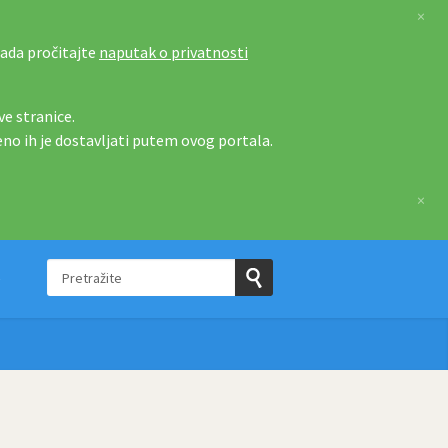
×
tada pročitajte
naputak o privatnosti
e stranice.
eno ih je dostavljati putem ovog portala.
×
Pretražite
e
Pošaljite
upit