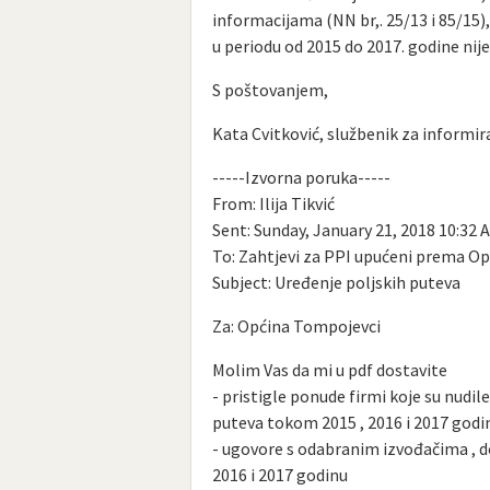
informacijama (NN br,. 25/13 i 85/15
u periodu od 2015 do 2017. godine ni
S poštovanjem,
Kata Cvitković, službenik za informir
-----Izvorna poruka-----
From: Ilija Tikvić
Sent: Sunday, January 21, 2018 10:32 
To: Zahtjevi za PPI upućeni prema O
Subject: Uređenje poljskih puteva
Za: Općina Tompojevci
Molim Vas da mi u pdf dostavite
- pristigle ponude firmi koje su nud
puteva tokom 2015 , 2016 i 2017 godi
- ugovore s odabranim izvođačima , 
2016 i 2017 godinu