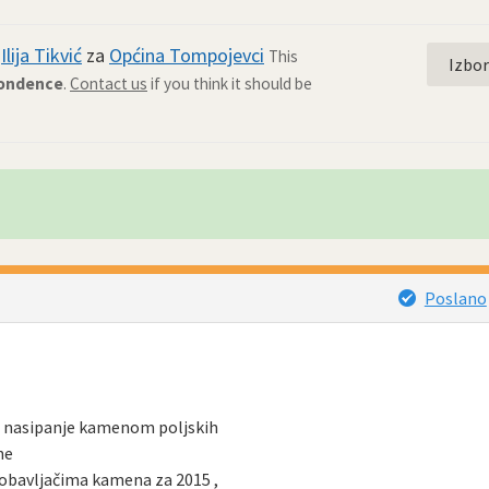
d
Ilija Tikvić
za
Općina Tompojevci
This
Izbo
pondence
.
Contact us
if you think it should be
Poslano
ile nasipanje kamenom poljskih
ne
dobavljačima kamena za 2015 ,