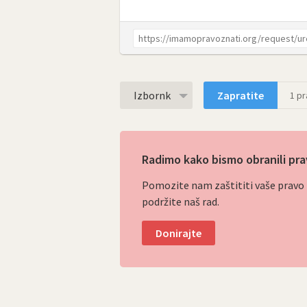
Izbornk
Zapratite
1
pra
Radimo kako bismo obranili pra
Pomozite nam zaštititi vaše pravo p
podržite naš rad.
Donirajte