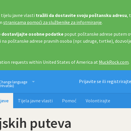
tijelu javne vlasti
tražili da dostavite svoju poštansku adresu
, 
im
stranicama pomoći za službenike za informiranje
.
 dostavljajte osobne podatke
poput poštanske adrese putem ov
i na poštanske adrese pravnih osoba (npr. udruge, tvrtke), dozvolj
tion requests within United States of America at
MuckRock.com
.
Imamo pravo znati
Prijavite se ili registrirajt
Change language
(Hrvatski)
jeve
Tijela javne vlasti
Pomoć
Volontirajte
jskih puteva