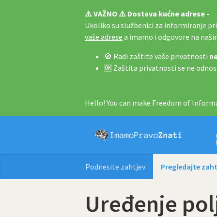
⚠️ VAŽNO ⚠️ Dostava kućne adrese -
Ukoliko su službenici za informiranje pri 
vaše adrese
a imamo i odgovore na naš
🚫 Radi zaštite vaše privatnosti
ne
🆗 Zaštita privatnosti se ne odnos
Hello! You can make Freedom of Informa
Podnesite zahtjev
Pregledajte zaht
Uređenje pol