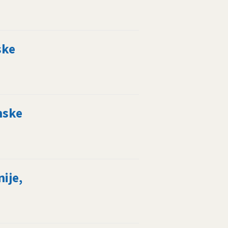
ske
nske
ije,