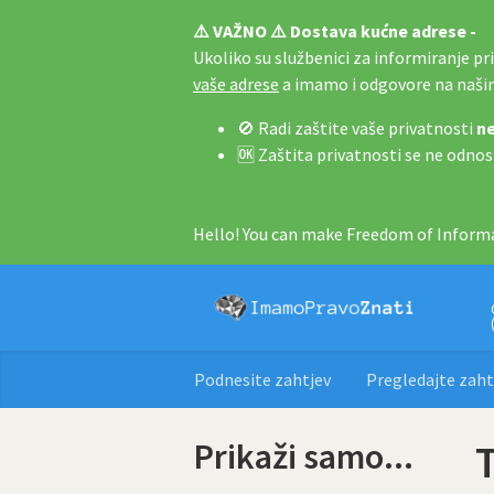
⚠️ VAŽNO ⚠️ Dostava kućne adrese -
Ukoliko su službenici za informiranje pri 
vaše adrese
a imamo i odgovore na naš
🚫 Radi zaštite vaše privatnosti
ne
🆗 Zaštita privatnosti se ne odnos
Hello! You can make Freedom of Informa
Podnesite zahtjev
Pregledajte zaht
Prikaži samo...
T