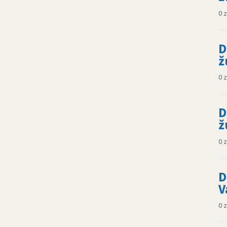
0 
D
ž
0 
D
ž
0 
D
V
0 