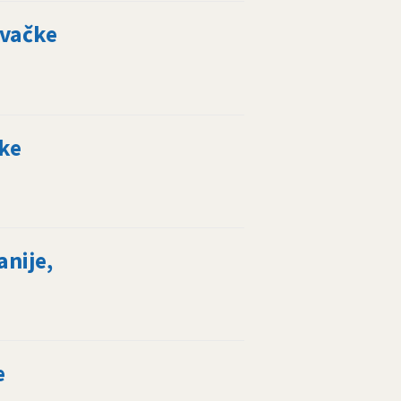
evačke
ke
anije,
e