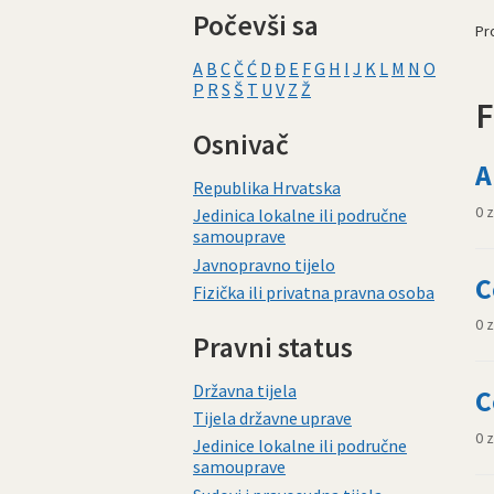
Počevši sa
Pro
A
B
C
Č
Ć
D
Đ
E
F
G
H
I
J
K
L
M
N
O
P
R
S
Š
T
U
V
Z
Ž
F
Osnivač
A
Republika Hrvatska
0 
Jedinica lokalne ili područne
samouprave
Javnopravno tijelo
C
Fizička ili privatna pravna osoba
0 
Pravni status
Državna tijela
C
Tijela državne uprave
0 
Jedinice lokalne ili područne
samouprave