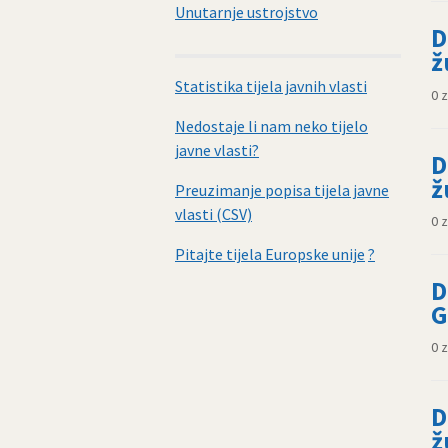
Unutarnje ustrojstvo
D
ž
Statistika tijela javnih vlasti
0 
Nedostaje li nam neko tijelo
javne vlasti?
D
ž
Preuzimanje popisa tijela javne
vlasti (CSV)
0 
Pitajte tijela Europske unije
?
D
G
0 
D
ž