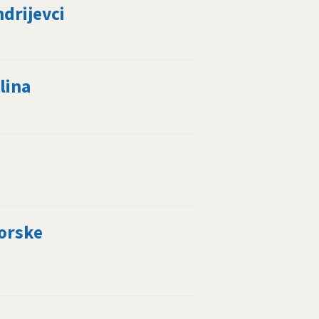
drijevci
lina
gorske