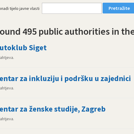
nađi tijelo javne vlasti
ound 495 public authorities in th
utoklub Siget
zahtjeva.
entar za inkluziju i podršku u zajednici
zahtjeva.
entar za ženske studije, Zagreb
zahtjeva.