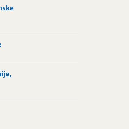
mske
e
ije,