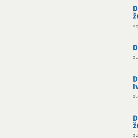
D
ž
0 
D
0 
D
I
0 
D
ž
0 