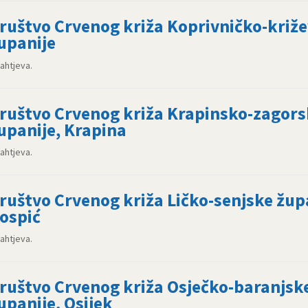
ruštvo Crvenog križa Koprivničko-križ
upanije
zahtjeva.
ruštvo Crvenog križa Krapinsko-zagors
upanije, Krapina
zahtjeva.
ruštvo Crvenog križa Ličko-senjske žup
ospić
zahtjeva.
ruštvo Crvenog križa Osječko-baranjsk
upanije, Osijek