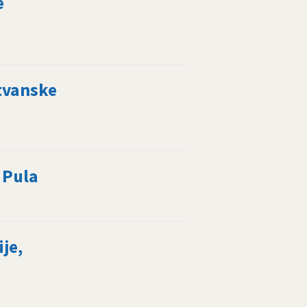
e
tvanske
 Pula
je,