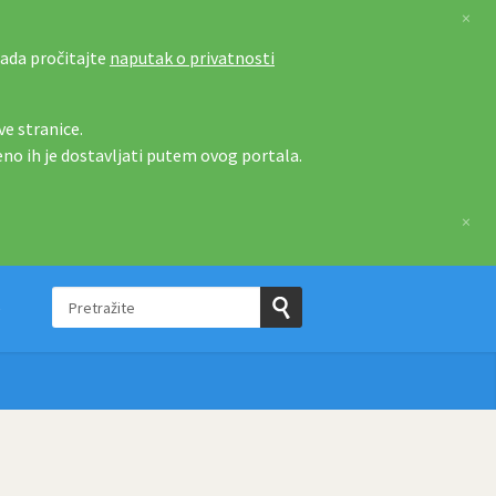
×
tada pročitajte
naputak o privatnosti
e stranice.
eno ih je dostavljati putem ovog portala.
×
Pretražite
e
Pošaljite
upit