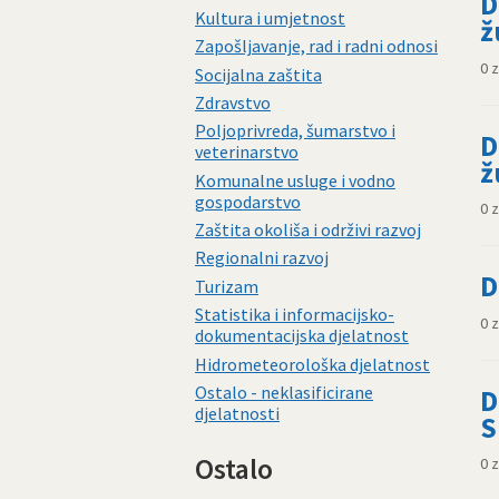
D
Kultura i umjetnost
ž
Zapošljavanje, rad i radni odnosi
0 
Socijalna zaštita
Zdravstvo
Poljoprivreda, šumarstvo i
D
veterinarstvo
ž
Komunalne usluge i vodno
gospodarstvo
0 
Zaštita okoliša i održivi razvoj
Regionalni razvoj
D
Turizam
Statistika i informacijsko-
0 
dokumentacijska djelatnost
Hidrometeorološka djelatnost
Ostalo - neklasificirane
D
djelatnosti
S
Ostalo
0 