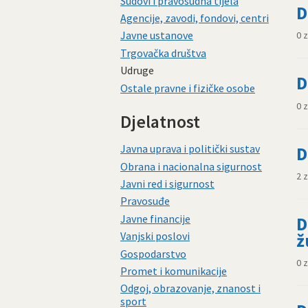
Sudovi i pravosudna tijela
D
Agencije, zavodi, fondovi, centri
Javne ustanove
0 
Trgovačka društva
Udruge
D
Ostale pravne i fizičke osobe
0 
Djelatnost
Javna uprava i politički sustav
D
Obrana i nacionalna sigurnost
2 
Javni red i sigurnost
Pravosuđe
Javne financije
D
Vanjski poslovi
ž
Gospodarstvo
0 
Promet i komunikacije
Odgoj, obrazovanje, znanost i
sport