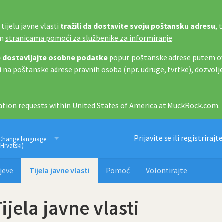
tijelu javne vlasti
tražili da dostavite svoju poštansku adresu
, 
im
stranicama pomoći za službenike za informiranje
.
 dostavljajte osobne podatke
poput poštanske adrese putem ov
i na poštanske adrese pravnih osoba (npr. udruge, tvrtke), dozvolj
tion requests within United States of America at
MuckRock.com
.
Imamo pravo znati
Prijavite se ili registrirajt
Change language
(Hrvatski)
jeve
Tijela javne vlasti
Pomoć
Volontirajte
ijela javne vlasti