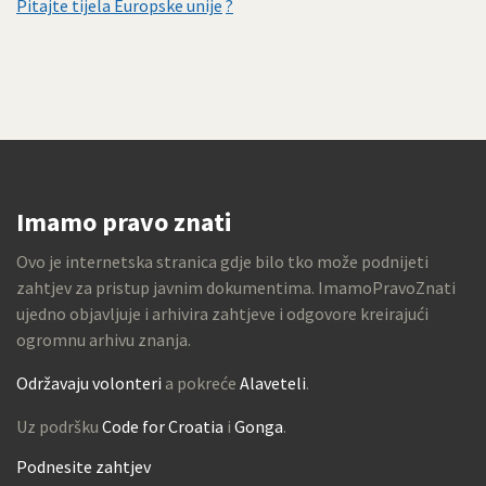
Pitajte tijela Europske unije
?
Imamo pravo znati
Ovo je internetska stranica gdje bilo tko može podnijeti
zahtjev za pristup javnim dokumentima. ImamoPravoZnati
ujedno objavljuje i arhivira zahtjeve i odgovore kreirajući
ogromnu arhivu znanja.
Održavaju volonteri
a pokreće
Alaveteli
.
Uz podršku
Code for Croatia
i
Gonga
.
Podnesite zahtjev