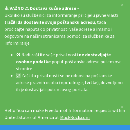
×
⚠️ VAŽNO ⚠️ Dostava kućne adrese -
Ukoliko su službenici za informiranje pri tijelu javne vlasti
tražili da dostavite svoju poštansku adresu
, tada
pročitajte
naputak o privatnosti vaše adrese
a imamo i
odgovore na našim
stranicama pomoći za službenike za
informiranje
.
🚫 Radi zaštite vaše privatnosti
ne dostavljajte
osobne podatke
poput poštanske adrese putem ove
stranice.
🆗 Zaštita privatnosti se ne odnosi na poštanske
adrese pravnih osoba (npr. udruge, tvrtke), dozvoljeno
ih je dostavljati putem ovog portala.
×
Hello! You can make Freedom of Information requests within
United States of America at
MuckRock.com
.