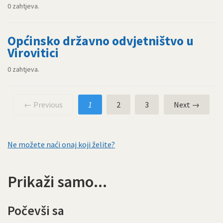
0 zahtjeva.
Općinsko državno odvjetništvo u
Virovitici
0 zahtjeva.
← Previous
1
2
3
Next →
Ne možete naći onaj koji želite?
Prikaži samo...
Počevši sa