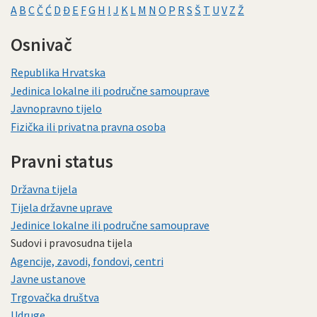
A
B
C
Č
Ć
D
Đ
E
F
G
H
I
J
K
L
M
N
O
P
R
S
Š
T
U
V
Z
Ž
Osnivač
Republika Hrvatska
Jedinica lokalne ili područne samouprave
Javnopravno tijelo
Fizička ili privatna pravna osoba
Pravni status
Državna tijela
Tijela državne uprave
Jedinice lokalne ili područne samouprave
Sudovi i pravosudna tijela
Agencije, zavodi, fondovi, centri
Javne ustanove
Trgovačka društva
Udruge