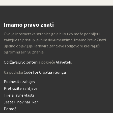
Imamo pravo znati
Ovo je internetska stranica gdje bilo tko može podnijeti
zahtjev za pristup javnim dokumentima. ImamoPravoZnati
ujedno objavljuje i arhivira zahtjeve i odgovore kreirajući
ogromnu arhivu znanja.
Održavaju volonteri
a pokreće
Alaveteli
.
Uz podršku
Code for Croatia
i
Gonga
.
Podnesite zahtjev
Pretražite zahtjeve
Tijela javne vlasti
Jeste li novinar_ka?
Pomoć