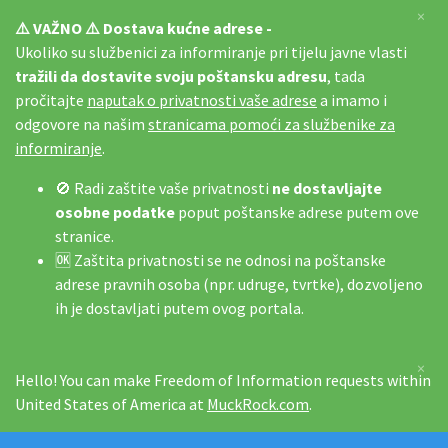
×
⚠️ VAŽNO ⚠️ Dostava kućne adrese -
Ukoliko su službenici za informiranje pri tijelu javne vlasti
tražili da dostavite svoju poštansku adresu
, tada
pročitajte
naputak o privatnosti vaše adrese
a imamo i
odgovore na našim
stranicama pomoći za službenike za
informiranje
.
🚫 Radi zaštite vaše privatnosti
ne dostavljajte
osobne podatke
poput poštanske adrese putem ove
stranice.
🆗 Zaštita privatnosti se ne odnosi na poštanske
adrese pravnih osoba (npr. udruge, tvrtke), dozvoljeno
ih je dostavljati putem ovog portala.
×
Hello! You can make Freedom of Information requests within
United States of America at
MuckRock.com
.