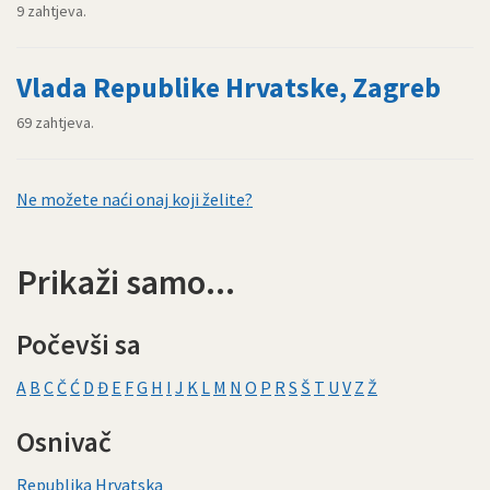
9 zahtjeva.
Vlada Republike Hrvatske, Zagreb
69 zahtjeva.
Ne možete naći onaj koji želite?
Prikaži samo...
Počevši sa
A
B
C
Č
Ć
D
Đ
E
F
G
H
I
J
K
L
M
N
O
P
R
S
Š
T
U
V
Z
Ž
Osnivač
Republika Hrvatska