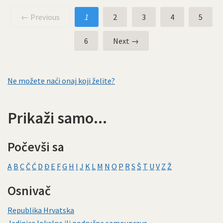
← Previous
1
2
3
4
5
6
Next →
Ne možete naći onaj koji želite?
Prikaži samo...
Počevši sa
A
B
C
Č
Ć
D
Đ
E
F
G
H
I
J
K
L
M
N
O
P
R
S
Š
T
U
V
Z
Ž
Osnivač
Republika Hrvatska
Jedinica lokalne ili područne samouprave