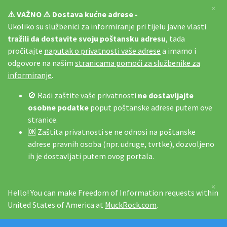
×
⚠️ VAŽNO ⚠️ Dostava kućne adrese -
Ukoliko su službenici za informiranje pri tijelu javne vlasti
tražili da dostavite svoju poštansku adresu
, tada
pročitajte
naputak o privatnosti vaše adrese
a imamo i
odgovore na našim
stranicama pomoći za službenike za
informiranje
.
🚫 Radi zaštite vaše privatnosti
ne dostavljajte
osobne podatke
poput poštanske adrese putem ove
stranice.
🆗 Zaštita privatnosti se ne odnosi na poštanske
adrese pravnih osoba (npr. udruge, tvrtke), dozvoljeno
ih je dostavljati putem ovog portala.
×
Hello! You can make Freedom of Information requests within
United States of America at
MuckRock.com
.