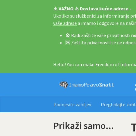
⚠️ VAŽNO ⚠️ Dostava kućne adrese -
Ukoliko su službenici za informiranje pri 
vaše adrese
a imamo i odgovore na naš
🚫 Radi zaštite vaše privatnosti
ne
🆗 Zaštita privatnosti se ne odnos
Hello! You can make Freedom of Informa
Podnesite zahtjev
Pregledajte zaht
Prikaži samo...
T