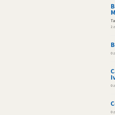
B
M
Ta
2 
B
0 
C
I
0 
C
0 