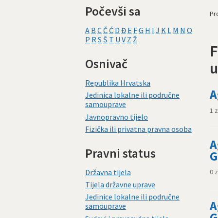
Počevši sa
Pro
A
B
C
Č
Ć
D
Đ
E
F
G
H
I
J
K
L
M
N
O
P
R
S
Š
T
U
V
Z
Ž
F
Osnivač
u
Republika Hrvatska
A
Jedinica lokalne ili područne
samouprave
1 
Javnopravno tijelo
Fizička ili privatna pravna osoba
A
Pravni status
G
Državna tijela
0 
Tijela državne uprave
Jedinice lokalne ili područne
A
samouprave
G