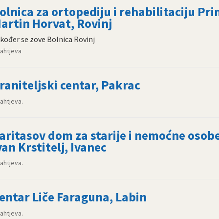
olnica za ortopediju i rehabilitaciju Pri
artin Horvat, Rovinj
kođer se zove Bolnica Rovinj
zahtjeva
raniteljski centar, Pakrac
zahtjeva.
aritasov dom za starije i nemoćne osobe
van Krstitelj, Ivanec
zahtjeva.
entar Liče Faraguna, Labin
zahtjeva.