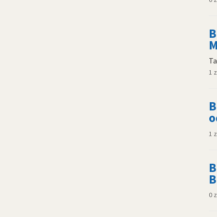
B
M
Ta
1 
B
o
1 
B
B
0 