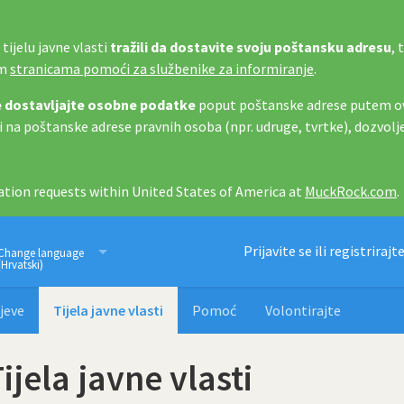
tijelu javne vlasti
tražili da dostavite svoju poštansku adresu
, 
im
stranicama pomoći za službenike za informiranje
.
 dostavljajte osobne podatke
poput poštanske adrese putem ov
i na poštanske adrese pravnih osoba (npr. udruge, tvrtke), dozvolj
tion requests within United States of America at
MuckRock.com
.
Imamo pravo znati
Prijavite se ili registrirajt
Change language
(Hrvatski)
jeve
Tijela javne vlasti
Pomoć
Volontirajte
ijela javne vlasti