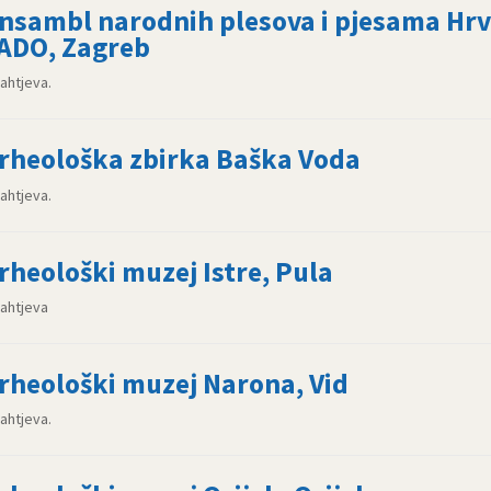
nsambl narodnih plesova i pjesama Hr
ADO, Zagreb
zahtjeva.
rheološka zbirka Baška Voda
zahtjeva.
rheološki muzej Istre, Pula
zahtjeva
rheološki muzej Narona, Vid
zahtjeva.