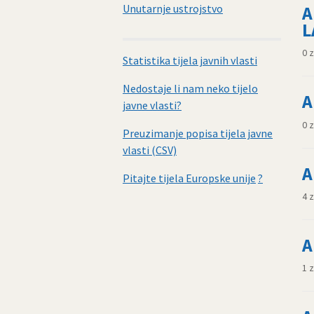
Unutarnje ustrojstvo
A
L
0 
Statistika tijela javnih vlasti
Nedostaje li nam neko tijelo
A
javne vlasti?
0 
Preuzimanje popisa tijela javne
vlasti (CSV)
A
Pitajte tijela Europske unije
?
4 
A
1 