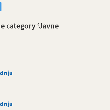
he category ‘Javne
adnju
adnju