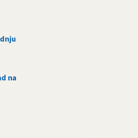
adnju
ad na