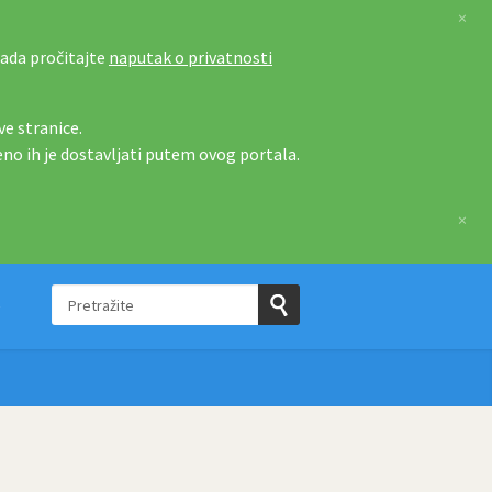
×
tada pročitajte
naputak o privatnosti
e stranice.
eno ih je dostavljati putem ovog portala.
×
Pretražite
e
Pošaljite
upit