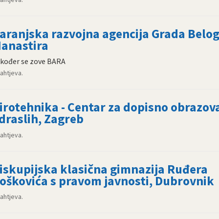
aranjska razvojna agencija Grada Belo
anastira
kođer se zove BARA
zahtjeva.
irotehnika - Centar za dopisno obrazov
draslih, Zagreb
zahtjeva.
iskupijska klasična gimnazija Ruđera
oškovića s pravom javnosti, Dubrovnik
zahtjeva.