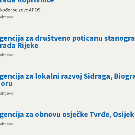
kođer se zove APOS
zahtjeva.
gencija za društveno poticanu stanogr
rada Rijeke
zahtjeva.
gencija za lokalni razvoj Sidraga, Biogr
oru
zahtjeva.
gencija za obnovu osječke Tvrđe, Osijek
zahtjeva.