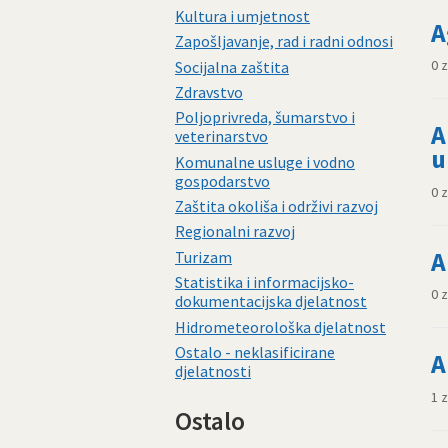
Kultura i umjetnost
A
Zapošljavanje, rad i radni odnosi
0 
Socijalna zaštita
Zdravstvo
Poljoprivreda, šumarstvo i
A
veterinarstvo
u
Komunalne usluge i vodno
gospodarstvo
0 
Zaštita okoliša i održivi razvoj
Regionalni razvoj
A
Turizam
Statistika i informacijsko-
0 
dokumentacijska djelatnost
Hidrometeorološka djelatnost
Ostalo - neklasificirane
A
djelatnosti
1 
Ostalo