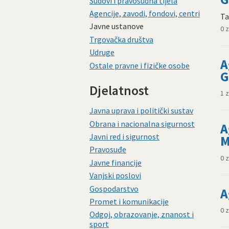
Sudovi i pravosudna tijela
Agencije, zavodi, fondovi, centri
Ta
Javne ustanove
0 
Trgovačka društva
Udruge
A
Ostale pravne i fizičke osobe
G
Djelatnost
1 
Javna uprava i politički sustav
Obrana i nacionalna sigurnost
A
Javni red i sigurnost
M
Pravosuđe
0 
Javne financije
Vanjski poslovi
Gospodarstvo
A
Promet i komunikacije
0 
Odgoj, obrazovanje, znanost i
sport