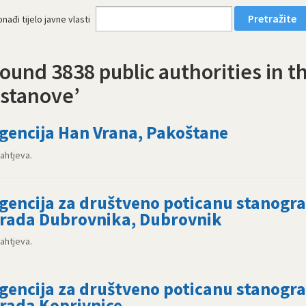
nađi tijelo javne vlasti
ound 3838 public authorities in t
stanove’
gencija Han Vrana, Pakoštane
zahtjeva.
gencija za društveno poticanu stanogr
rada Dubrovnika, Dubrovnik
zahtjeva.
gencija za društveno poticanu stanogr
rada Koprivnice